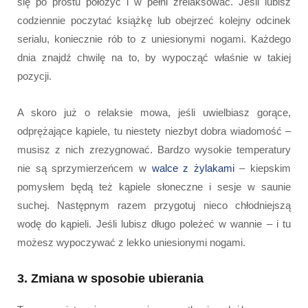
się po prostu położyć i w pełni zrelaksować. Jeśli lubisz
codziennie poczytać książkę lub obejrzeć kolejny odcinek
serialu, koniecznie rób to z uniesionymi nogami. Każdego
dnia znajdź chwilę na to, by wypocząć właśnie w takiej
pozycji.
A skoro już o relaksie mowa, jeśli uwielbiasz gorące,
odprężające kąpiele, tu niestety niezbyt dobra wiadomość –
musisz z nich zrezygnować. Bardzo wysokie temperatury
nie są sprzymierzeńcem w
walce z żylakami
– kiepskim
pomysłem będą też kąpiele słoneczne i sesje w saunie
suchej. Następnym razem przygotuj nieco chłodniejszą
wodę do kąpieli. Jeśli lubisz długo poleżeć w wannie – i tu
możesz wypoczywać z lekko uniesionymi nogami.
3. Zmiana w sposobie ubierania