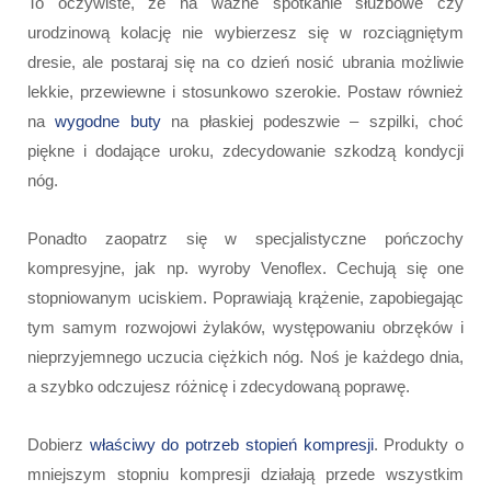
To oczywiste, że na ważne spotkanie służbowe czy
urodzinową kolację nie wybierzesz się w rozciągniętym
dresie, ale postaraj się na co dzień nosić ubrania możliwie
lekkie, przewiewne i stosunkowo szerokie. Postaw również
na
wygodne buty
na płaskiej podeszwie – szpilki, choć
piękne i dodające uroku, zdecydowanie szkodzą kondycji
nóg.
Ponadto zaopatrz się w specjalistyczne pończochy
kompresyjne, jak np. wyroby Venoflex. Cechują się one
stopniowanym uciskiem. Poprawiają krążenie, zapobiegając
tym samym rozwojowi żylaków, występowaniu obrzęków i
nieprzyjemnego uczucia ciężkich nóg. Noś je każdego dnia,
a szybko odczujesz różnicę i zdecydowaną poprawę.
Dobierz
właściwy do potrzeb stopień kompresji
. Produkty o
mniejszym stopniu kompresji działają przede wszystkim