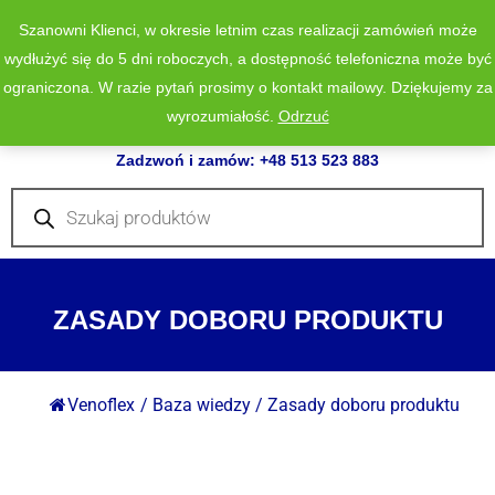
Szanowni Klienci, w okresie letnim czas realizacji zamówień może
wydłużyć się do 5 dni roboczych, a dostępność telefoniczna może być
ograniczona. W razie pytań prosimy o kontakt mailowy. Dziękujemy za
wyrozumiałość.
Odrzuć
0
Zadzwoń i zamów: +48 513 523 883
Wyszukiwarka
produktów
ZASADY DOBORU PRODUKTU
Venoflex
/
Baza wiedzy
/
Zasady doboru produktu