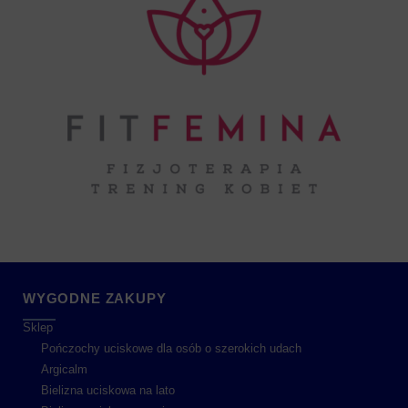
WYGODNE ZAKUPY
Sklep
Pończochy uciskowe dla osób o szerokich udach
Argicalm
Bielizna uciskowa na lato