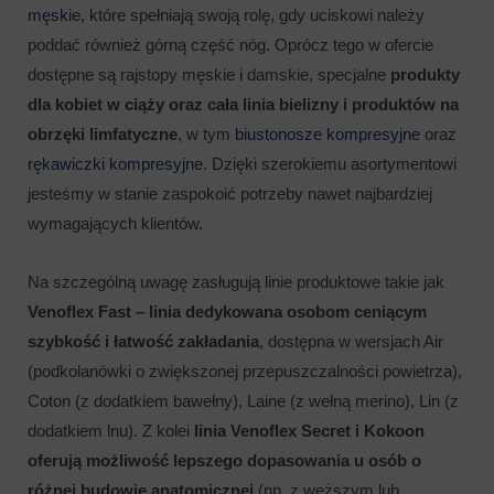
męskie,
które spełniają swoją rolę, gdy uciskowi należy
poddać również górną część nóg. Oprócz tego w ofercie
dostępne są rajstopy męskie i damskie, specjalne
produkty
dla kobiet w ciąży oraz cała linia bielizny i produktów na
obrzęki limfatyczne
, w tym
biustonosze kompresyjne
oraz
rękawiczki kompresyjne
. Dzięki szerokiemu asortymentowi
jesteśmy w stanie zaspokoić potrzeby nawet najbardziej
wymagających klientów.
Na szczególną uwagę zasługują linie produktowe takie jak
Venoflex Fast – linia dedykowana osobom ceniącym
szybkość i łatwość zakładania
, dostępna w wersjach Air
(podkolanówki o zwiększonej przepuszczalności powietrza),
Coton (z dodatkiem bawełny), Laine (z wełną merino), Lin (z
dodatkiem lnu). Z kolei
linia Venoflex Secret i Kokoon
oferują możliwość lepszego dopasowania u osób o
różnej budowie anatomicznej
(np. z węższym lub