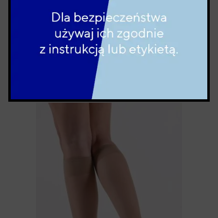
Pończochy Damskie – Secret
204,00
zł