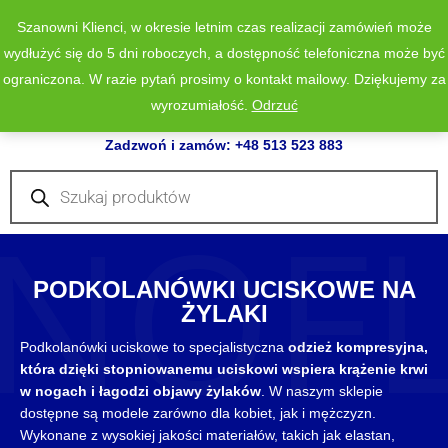
Szanowni Klienci, w okresie letnim czas realizacji zamówień może
wydłużyć się do 5 dni roboczych, a dostępność telefoniczna może być
ograniczona. W razie pytań prosimy o kontakt mailowy. Dziękujemy za
wyrozumiałość.
Odrzuć
0
Zadzwoń i zamów: +48 513 523 883
Wyszukiwarka
produktów
NOF
PODKOLANÓWKI UCISKOWE NA
ŻYLAKI
Podkolanówki uciskowe to specjalistyczna
odzież kompresyjna,
która dzięki stopniowanemu uciskowi wspiera krążenie krwi
w nogach i łagodzi objawy żylaków
. W naszym sklepie
dostępne są modele zarówno dla kobiet, jak i mężczyzn.
Wykonane z wysokiej jakości materiałów, takich jak elastan,