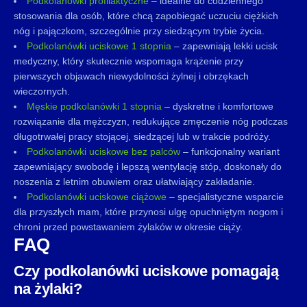
Podkolanówki profilaktyczne
– idealne do codziennego
stosowania dla osób, które chcą zapobiegać uczuciu ciężkich
nóg i pajączkom, szczególnie przy siedzącym trybie życia.
Podkolanówki uciskowe 1 stopnia
– zapewniają lekki ucisk
medyczny, który skutecznie wspomaga krążenie przy
pierwszych objawach niewydolności żylnej i obrzękach
wieczornych.
Męskie podkolanówki 1 stopnia
– dyskretne i komfortowe
rozwiązanie dla mężczyzn, redukujące zmęczenie nóg podczas
długotrwałej pracy stojącej, siedzącej lub w trakcie podróży.
Podkolanówki uciskowe bez palców
– funkcjonalny wariant
zapewniający swobodę i lepszą wentylację stóp, doskonały do
noszenia z letnim obuwiem oraz ułatwiający zakładanie.
Podkolanówki uciskowe ciążowe
– specjalistyczne wsparcie
dla przyszłych mam, które przynosi ulgę opuchniętym nogom i
chroni przed powstawaniem żylaków w okresie ciąży.
FAQ
Czy podkolanówki uciskowe pomagają
na żylaki?