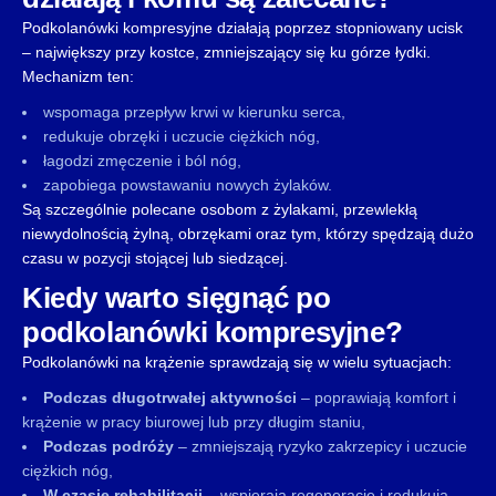
Podkolanówki kompresyjne działają poprzez stopniowany ucisk
– największy przy kostce, zmniejszający się ku górze łydki.
Mechanizm ten:
wspomaga przepływ krwi w kierunku serca,
redukuje obrzęki i uczucie ciężkich nóg,
łagodzi zmęczenie i ból nóg,
zapobiega powstawaniu nowych żylaków.
Są szczególnie polecane osobom z żylakami, przewlekłą
niewydolnością żylną, obrzękami oraz tym, którzy spędzają dużo
czasu w pozycji stojącej lub siedzącej.
Kiedy warto sięgnąć po
podkolanówki kompresyjne?
Podkolanówki na krążenie sprawdzają się w wielu sytuacjach:
Podczas długotrwałej aktywności
– poprawiają komfort i
krążenie w pracy biurowej lub przy długim staniu,
Podczas podróży
– zmniejszają ryzyko zakrzepicy i uczucie
ciężkich nóg,
W czasie rehabilitacji
– wspierają regenerację i redukują