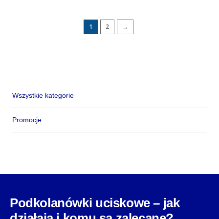
1
2
→
Wszystkie kategorie
Promocje
Podkolanówki uciskowe – jak
działają i komu są zalecane?