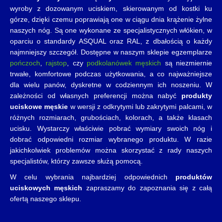
wyroby z dozowanym uciskiem, skierowanym od kostki ku
górze, dzięki czemu poprawiają one w ciągu dnia krążenie żylne
naszych nóg. Są one wykonane ze specjalistycznych włókien, w
oparciu o standardy ASQUAL oraz RAL, z dbałością o każdy
najmniejszy szczegół. Dostępne w naszym sklepie egzemplarze
pończoch
,
rajstop
, czy
podkolanówek męskich
są niezmiernie
trwałe, komfortowe podczas użytkowania, a co najważniejsze
dla wielu panów, dyskretne w codziennym ich noszeniu. W
zależności od własnych preferencji można nabyć
produkty
uciskowe męskie
w wersji z odkrytymi lub zakrytymi palcami, w
różnych rozmiarach, grubościach, kolorach, a także klasach
ucisku. Wystarczy właściwie pobrać wymiary swoich nóg i
dobrać odpowiedni rozmiar wybranego produktu. W razie
jakichkolwiek problemów można skorzystać z rady naszych
specjalistów, którzy zawsze służą pomocą.
W celu wybrania najbardziej odpowiednich
produktów
uciskowych męskich
zapraszamy do zapoznania się z całą
ofertą naszego sklepu.