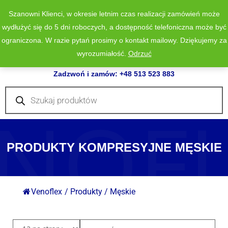
Szanowni Klienci, w okresie letnim czas realizacji zamówień może
wydłużyć się do 5 dni roboczych, a dostępność telefoniczna może być
ograniczona. W razie pytań prosimy o kontakt mailowy. Dziękujemy za
wyrozumiałość.
Odrzuć
0
Zadzwoń i zamów: +48 513 523 883
Wyszukiwarka
produktów
NOF
PRODUKTY KOMPRESYJNE MĘSKIE
Venoflex
/
Produkty
/
Męskie