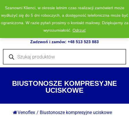
Szanowni Klienci, w okresie letnim czas realizacji zamówień może
wydłużyć się do 5 dni roboczych, a dostępność telefoniczna może być
ograniczona. W razie pytań prosimy o kontakt mailowy. Dziękujemy za
wyrozumiałość.
Odrzuć
0
Zadzwoń i zamów: +48 513 523 883
Wyszukiwarka
produktów
BIUSTONOSZE KOMPRESYJNE
UCISKOWE
Venoflex
/
Biustonosze kompresyjne uciskowe