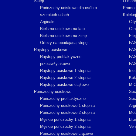
Sklep
O marc
Pończochy uciskowe dla osób o
Promoc
szerokich udach
Kolekc
Argicalm
Cit
Bielizna uciskowa na lato
Clin
Bielizna uciskowa na zimę
Ele
Ortezy na opadającą stopę
FAS
Rajstopy uciskowe
FAS
Rajstopy profilaktyczne
FAS
przeciwżylakowe
FAS
Rajstopy uciskowe 1 stopnia
Inc
Rajstopy uciskowe 2 stopnia
Kok
Rajstopy uciskowe ciążowe
MI
Pończochy uciskowe
Sec
Pończochy profilaktyczne
Sec
Pończochy uciskowe 1 stopnia
Arg
Pończochy uciskowe 2 stopnia
Mob
Męskie pończochy 1 stopnia
Biu
Męskie pończochy 2 stopnia
Ven
Pończochy uciskowe ciążowe