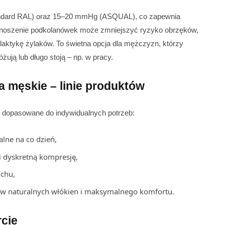
tandard RAL) oraz 15–20 mmHg (ASQUAL), co zapewnia
ne noszenie podkolanówek może zmniejszyć ryzyko obrzęków,
laktykę żylaków. To świetna opcja dla mężczyzn, którzy
żują lub długo stoją – np. w pracy.
 męskie – linie produktów
 dopasowane do indywidualnych potrzeb:
lne na co dzień,
i dyskretną kompresję,
uchu,
ów naturalnych włókien i maksymalnego komfortu.
rcie