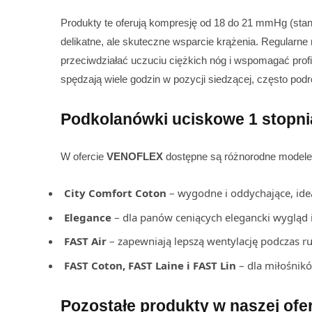
Produkty te oferują kompresję od 18 do 21 mmHg (s
delikatne, ale skuteczne wsparcie krążenia. Regular
przeciwdziałać uczuciu ciężkich nóg i wspomagać profi
spędzają wiele godzin w pozycji siedzącej, często podró
Podkolanówki uciskowe 1 stopnia
W ofercie
VENOFLEX
dostępne są różnorodne modele
City Comfort Coton
– wygodne i oddychające, idea
Elegance
– dla panów ceniących elegancki wygląd 
FAST Air
– zapewniają lepszą wentylację podczas r
FAST Coton, FAST Laine i FAST Lin
– dla miłośnik
Pozostałe produkty w naszej ofe