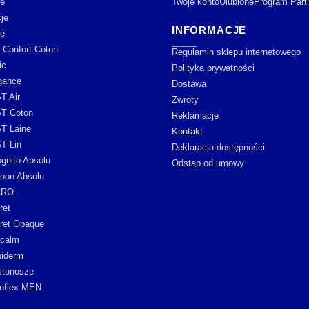
e
Twoje konto
Ulubione
Program Part
je
INFORMACJE
je
y Confort Coton
Regulamin sklepu internetowego
ic
Polityka prywatności
gance
Dostawa
T Air
Zwroty
T Coton
Reklamacje
T Laine
Kontakt
T Lin
Deklaracja dostępności
ognito Absolu
Odstąp od umowy
oon Absolu
CRO
ret
ret Opaque
icalm
iderm
stonosze
oflex MEN