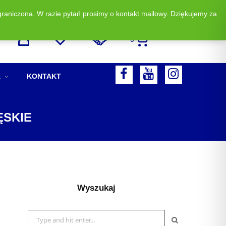
graniczona. W razie pytań prosimy o kontakt mailowy. Dziękujemy za
Zadzwoń i zamów: +48 513 523 883
0
F
A
KONTAKT
A
Y
I
C
O
N
ĘSKIE
E
U
S
B
T
T
O
U
A
O
B
G
Wyszukaj
K
E
R
A
Search