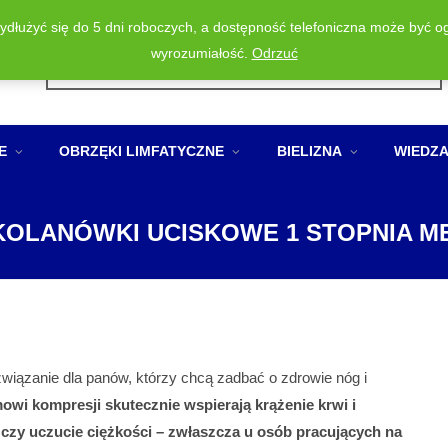
wydłużyć się do 5 dni roboczych, a dostępność telefoniczna może być o
Wyszukiwarka
wyrozumiałość.
Odrzuć
produktów
E
OBRZĘKI LIMFATYCZNE
BIELIZNA
WIEDZ
OLANÓWKI UCISKOWE 1 STOPNIA M
wiązanie dla panów, którzy chcą zadbać o zdrowie nóg i
wi kompresji skutecznie wspierają krążenie krwi i
czy uczucie ciężkości – zwłaszcza u osób pracujących na