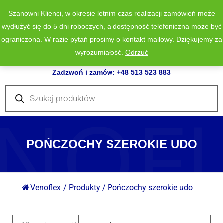
Szanowni Klienci, w okresie letnim czas realizacji zamówień może
wydłużyć się do 5 dni roboczych, a dostępność telefoniczna może być
ograniczona. W razie pytań prosimy o kontakt mailowy. Dziękujemy za
wyrozumiałość.
Odrzuć
0
Zadzwoń i zamów: +48 513 523 883
Wyszukiwarka
produktów
NOF
POŃCZOCHY SZEROKIE UDO
Venoflex
/
Produkty
/
Pończochy szerokie udo