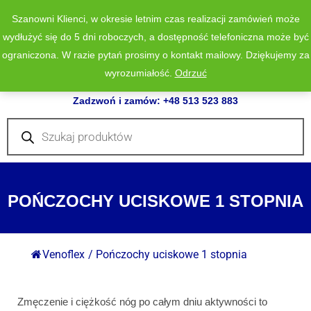
Szanowni Klienci, w okresie letnim czas realizacji zamówień może
wydłużyć się do 5 dni roboczych, a dostępność telefoniczna może być
ograniczona. W razie pytań prosimy o kontakt mailowy. Dziękujemy za
wyrozumiałość.
Odrzuć
0
Zadzwoń i zamów: +48 513 523 883
Wyszukiwarka
produktów
POŃCZOCHY UCISKOWE 1 STOPNIA
Venoflex
/
Pończochy uciskowe 1 stopnia
Zmęczenie i ciężkość nóg po całym dniu aktywności to