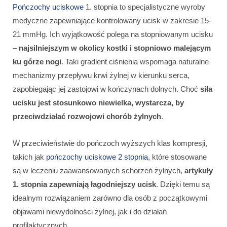
Pończochy uciskowe
1. stopnia to specjalistyczne wyroby
medyczne zapewniające kontrolowany ucisk w zakresie 15-
21 mmHg. Ich wyjątkowość polega na stopniowanym ucisku
–
najsilniejszym w okolicy kostki i stopniowo malejącym
ku górze nogi
. Taki gradient ciśnienia wspomaga naturalne
mechanizmy przepływu krwi żylnej w kierunku serca,
zapobiegając jej zastojowi w kończynach dolnych. Choć
siła
ucisku jest stosunkowo niewielka, wystarcza, by
przeciwdziałać rozwojowi chorób żylnych
.
W przeciwieństwie do pończoch wyższych klas kompresji,
takich jak
pończochy uciskowe 2 stopnia
, które stosowane
są w leczeniu zaawansowanych schorzeń żylnych,
artykuły
1. stopnia zapewniają łagodniejszy ucisk
. Dzięki temu są
idealnym rozwiązaniem zarówno dla osób z początkowymi
objawami niewydolności żylnej, jak i do działań
profilaktycznych.