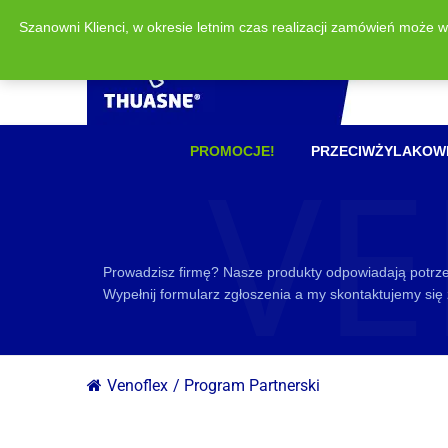
Szanowni Klienci, w okresie letnim czas realizacji zamówień może 
VE
PROMOCJE!
PRZECIWŻYLAKOW
Prowadzisz firmę? Nasze produkty odpowiadają potrzeb
Wypełnij formularz zgłoszenia a my skontaktujemy się
Venoflex
/
Program Partnerski