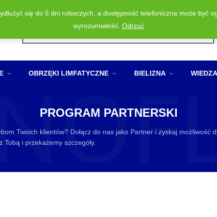
wydłużyć się do 5 dni roboczych, a dostępność telefoniczna może być o
Wyszukiwarka
wyrozumiałość.
Odrzuć
produktów
NOF
E
OBRZĘKI LIMFATYCZNE
BIELIZNA
WIEDZ
PROGRAM PARTNERSKI
om Twoich klientów? Dołącz do nas jako Partner i zyskaj możliwość dy
 z Tobą i przekażemy szczegóły.