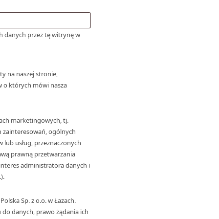
 danych przez tę witrynę w
y na naszej stronie,
w o których mówi nasza
ch marketingowych, tj.
h zainteresowań, ogólnych
w lub usług, przeznaczonych
tawą prawną przetwarzania
nteres administratora danych i
).
lska Sp. z o.o. w Łazach.
u do danych, prawo żądania ich