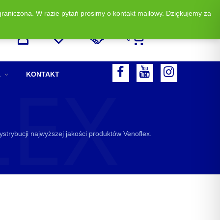
graniczona. W razie pytań prosimy o kontakt mailowy. Dziękujemy za
Zadzwoń i zamów: +48 513 523 883
0
LEX
F
A
KONTAKT
A
Y
I
C
O
N
E
U
S
strybucji najwyższej jakości produktów Venoflex.
B
T
T
O
U
A
O
B
G
K
E
R
A