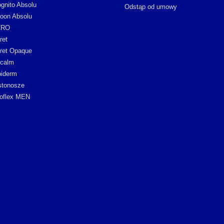
ognito Absolu
Odstąp od umowy
oon Absolu
CRO
ret
ret Opaque
icalm
iderm
stonosze
oflex MEN