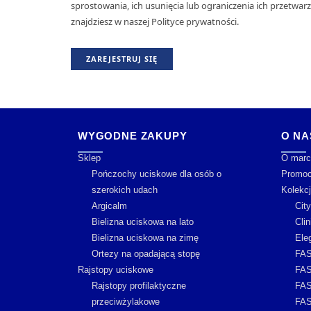
sprostowania, ich usunięcia lub ograniczenia ich przetwar
znajdziesz w naszej Polityce prywatności.
ZAREJESTRUJ SIĘ
WYGODNE ZAKUPY
O NA
Sklep
O marc
Pończochy uciskowe dla osób o
Promoc
szerokich udach
Kolekc
Argicalm
Cit
Bielizna uciskowa na lato
Clin
Bielizna uciskowa na zimę
Ele
Ortezy na opadającą stopę
FAS
Rajstopy uciskowe
FAS
Rajstopy profilaktyczne
FAS
przeciwżylakowe
FAS