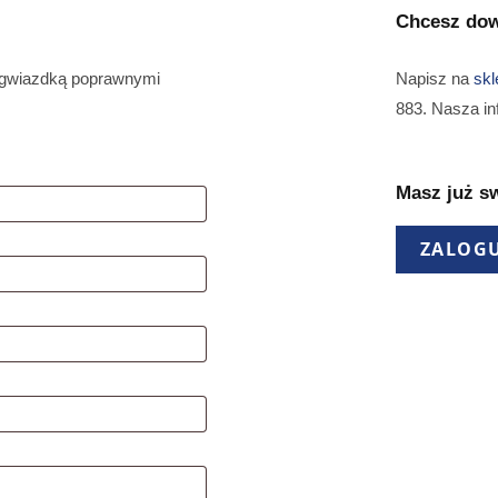
Chcesz dow
 gwiazdką poprawnymi
Napisz na
skl
883. Nasza in
Masz już s
ZALOGU