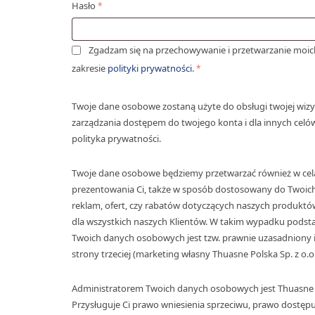
Hasło
*
Zgadzam się na przechowywanie i przetwarzanie moich
zakresie
polityki prywatności
.
*
Twoje dane osobowe zostaną użyte do obsługi twojej wizyt
zarządzania dostępem do twojego konta i dla innych celó
polityka prywatności.
Twoje dane osobowe będziemy przetwarzać również w cela
prezentowania Ci, także w sposób dostosowany do Twoic
reklam, ofert, czy rabatów dotyczących naszych produktó
dla wszystkich naszych Klientów. W takim wypadku pods
Twoich danych osobowych jest tzw. prawnie uzasadniony i
strony trzeciej (marketing własny Thuasne Polska Sp. z o.o.
Administratorem Twoich danych osobowych jest Thuasne Po
Przysługuje Ci prawo wniesienia sprzeciwu, prawo dostęp