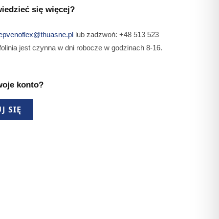
M
iedzieć się więcej?
epvenoflex@thuasne.pl
lub zadzwoń: +48 513 523
folinia jest czynna w dni robocze w godzinach 8-16.
woje konto?
J SIĘ