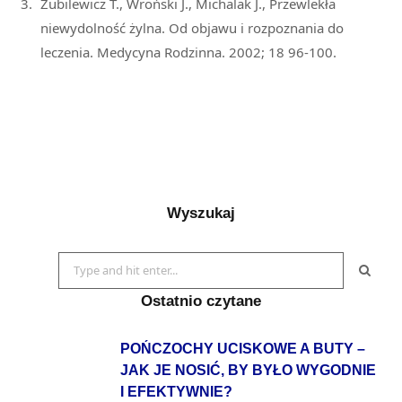
Zubilewicz T., Wroński J., Michalak J., Przewlekła
niewydolność żylna. Od objawu i rozpoznania do
leczenia. Medycyna Rodzinna. 2002; 18 96-100.
Wyszukaj
Search
for:
Ostatnio czytane
POŃCZOCHY UCISKOWE A BUTY –
JAK JE NOSIĆ, BY BYŁO WYGODNIE
I EFEKTYWNIE?