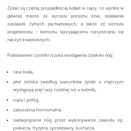
Żylaki są częstą przypadłością kobiet w ciąży, co wynika w
głównej mierze ze wzrostu poziomu krwi, osłabienia
zastawek żylnych pachwinowych, a także ze wzrostu
progesteronu – hormonu sprzyjającemu rozszerzaniu się
naczyń krwionośnych.
Podstawowe czynniki ryzyka wystąpienia żylaków nóg:
rasa biała,
płeć żeńska (według szacunków żylaki u mężczyzn
występują pięć razy rzadziej niż u kobiet),
ciąża i połóg,
zaburzenia hormonalne,
nadwyrężanie nóg przez wykonywanie zawodu np.
piekarza, fryzjera, sprzedawcy, kucharza,