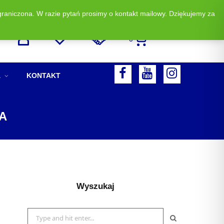
graniczona. W razie pytań prosimy o kontakt mailowy. Dziękujemy za
Zadzwoń i zamów: +48 513 523 883
0
F
A
KONTAKT
A
Y
I
C
O
N
A
E
U
S
B
T
T
O
U
A
O
B
G
Wyszukaj
K
E
R
A
Search