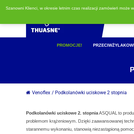
Szanowni Klienci, w okresie letnim czas realizacji zamówień może 
PROMOCJE!
PRZECIWŻYLAKOW
Venoflex
/
Podkolanówki uciskowe 2 stopnia
Podkolanówki uciskowe 2. stopnia
ASQUAL to produk
problemom krążeniowym. Dzięki zaawansowanej technol
starannemu wykonaniu, stanowią niezastąpioną pomoc 