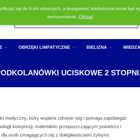
wydłużyć się do 5 dni roboczych, a dostępność telefoniczna może być o
Wyszukiwarka
wyrozumiałość.
Odrzuć
produktów
E
OBRZĘKI LIMFATYCZNE
BIELIZNA
WIEDZ
PODKOLANÓWKI UCISKOWE 2 STOPNI
t medyczny, który wspiera zdrowie nóg i pomaga zapobiegać
ogii kompresji, materiałom przepuszczającym powietrze i
dla osób zmagających się z dolegliwościami żylnymi.