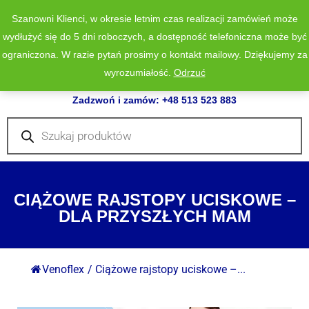
Szanowni Klienci, w okresie letnim czas realizacji zamówień może
wydłużyć się do 5 dni roboczych, a dostępność telefoniczna może być
ograniczona. W razie pytań prosimy o kontakt mailowy. Dziękujemy za
wyrozumiałość.
Odrzuć
0
Zadzwoń i zamów: +48 513 523 883
Wyszukiwarka
produktów
CIĄŻOWE RAJSTOPY UCISKOWE –
DLA PRZYSZŁYCH MAM
Venoflex
/
Ciążowe rajstopy uciskowe –...