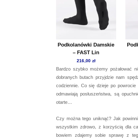
Podkolanówki Damskie
Podk
– FAST Lin
216,00
zł
Bardzo szybko możemy pożałować nier
dobranych butach przyjdzie nam spędzi
codziennie. Co się dzieje po powrocie
odmawiają posłuszeństwa, są opuchnię
otarte…
Czy można tego uniknąć? Jak powinni
wszystkim zdrowo, z korzyścią dla c
bowiem zdajemy sobie sprawę z te