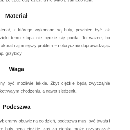
Materiał
teriał, z którego wykonane są buty, powinien być jak
Dzięki temu stopa nie będzie się pociła. To ważne, bo
 akurat najmniejszy problem – notorycznie doprowadzając
p. grzybicy.
Waga
ny być możliwie lekkie. Zbyt ciężkie będą zwyczajnie
kotrwałym chodzeniu, a nawet siedzeniu.
Podeszwa
wybieramy obuwie na co dzień, podeszwa musi być trwała i
że buty będą ciężkie, zaś za cienka może przysparzać