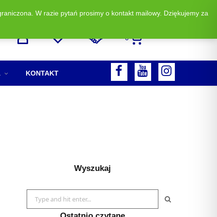
graniczona. W razie pytań prosimy o kontakt mailowy. Dziękujemy za
Zadzwoń i zamów: +48 513 523 883
0
F
A
KONTAKT
A
Y
I
C
O
N
E
U
S
B
T
T
O
U
A
Wyszukaj
O
B
G
K
E
R
Search
A
for:
Ostatnio czytane