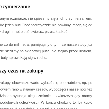
rzymierzanie
anym rozmiarze, nie spieszmy się z ich przymierzaniem.
ko jeden but! Choć teoretycznie nie powinny, mogą się od
w drugim może coś uwierać, przeszkadzać.
ne co do milimetra, pamiętajmy o tym, że nasze stopy już
ie siedźmy na sklepowej pufie, nie stójmy przed lustrem,
k buty sprawdzają się w ruchu.
szy czas na zakupy
zakupy obuwnicze warto wybrać się popołudniem, np. po
bowiem rano wstajemy rześcy, wypoczęci i nasze nogi też
 godzinach sytuacja ulega zmianie – zwłaszcza gdy mamy
podobnych dolegliwości. W końcu chodzi o to, by kupić
brze czuć cały dzień, a nie tylko z samego rana.