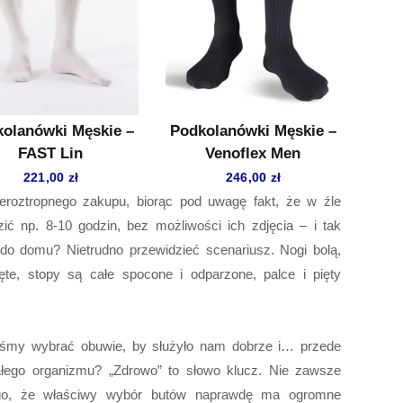
olanówki Męskie –
Podkolanówki Męskie –
FAST Lin
Venoflex Men
221,00
zł
246,00
zł
oztropnego zakupu, biorąc pod uwagę fakt, że w źle
ć np. 8-10 godzin, bez możliwości ich zdjęcia – i tak
 do domu? Nietrudno przewidzieć scenariusz. Nogi bolą,
te, stopy są całe spocone i odparzone, palce i pięty
śmy wybrać obuwie, by służyło nam dobrze i… przede
ałego organizmu? „Zdrowo” to słowo klucz. Nie zawsze
go, że właściwy wybór butów naprawdę ma ogromne