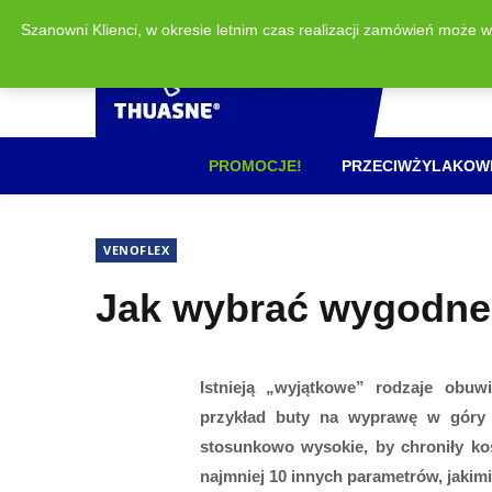
Szanowni Klienci, w okresie letnim czas realizacji zamówień może 
PROMOCJE!
PRZECIWŻYLAKOW
VENOFLEX
Jak wybrać wygodne 
Istnieją „wyjątkowe” rodzaje obuw
przykład buty na wyprawę w góry 
stosunkowo wysokie, by chroniły ko
najmniej 10 innych parametrów, jakim