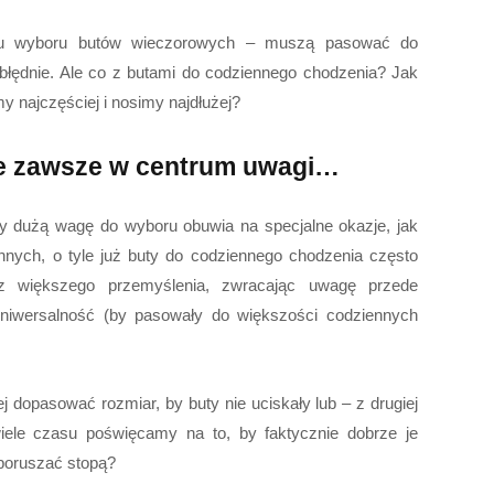
ku wyboru butów wieczorowych – muszą pasować do
obłędnie. Ale co z butami do codziennego chodzenia? Jak
y najczęściej i nosimy najdłużej?
ie zawsze w centrum uwagi…
amy dużą wagę do wyboru obuwia na specjalne okazje, jak
innych, o tyle już buty do codziennego chodzenia często
ez większego przemyślenia, zwracając uwagę przede
uniwersalność (by pasowały do większości codziennych
j dopasować rozmiar, by buty nie uciskały lub – z drugiej
wiele czasu poświęcamy na to, by faktycznie dobrze je
 poruszać stopą?