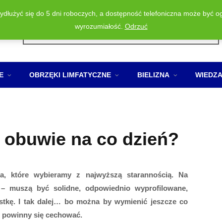
wydłużyć się do 5 dni roboczych, a dostępność telefoniczna może być o
Wyszukiwarka
wyrozumiałość.
Odrzuć
produktów
E
OBRZĘKI LIMFATYCZNE
BIELIZNA
WIEDZ
obuwie na co dzień?
ia, które wybieramy z najwyższą starannością. Na
– muszą być solidne, odpowiednio wyprofilowane,
stkę. I tak dalej… bo można by wymienić jeszcze co
i powinny się cechować.