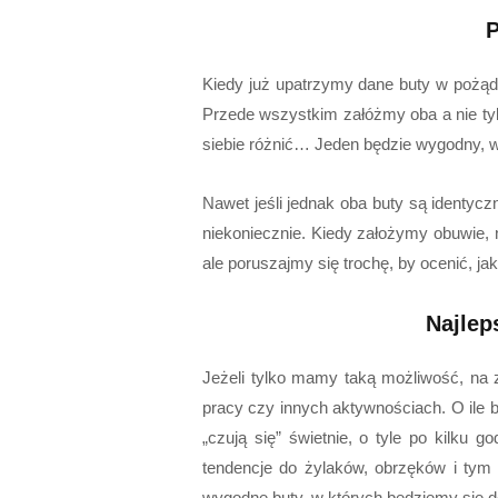
P
Kiedy już upatrzymy dane buty w pożąd
Przede wszystkim załóżmy oba a nie tyl
siebie różnić… Jeden będzie wygodny, 
Nawet jeśli jednak oba buty są identycz
niekoniecznie. Kiedy założymy obuwie, n
ale poruszajmy się trochę, by ocenić, ja
Najlep
Jeżeli tylko mamy taką możliwość, na 
pracy czy innych aktywnościach. O ile 
„czują się” świetnie, o tyle po kilku
tendencje do żylaków, obrzęków i tym 
wygodne buty, w których będziemy się do