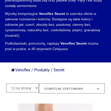
półtransparentną siateczkę oraz płaskie szwy. Pięty i łuk stopy
zostały wzmocnione.
Wyroby kompresyjne
Venoflex Secret
to szeroka oferta w
zakresie rozmiarów i kolorów. Dostępne są takie kolory i
odcienie jak: czerń, złocisty beż, piaskowy, ciemny beż,
cynamonowy, naturalny beż, czekoladowy, pieprz, granatowy
(nowość).
Podkolanówki, pończochy, rajstopy
Venoflex Secret
można
prać w pralce, w 40 stopniach Celsjusza.
Venoflex
/
Produkty
/
Secret
DOMYŚLNE SORTOWANIE