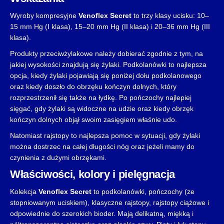
Wyroby kompresyjne
Venoflex Secret
to trzy klasy ucisku: 10–
15 mm Hg (I klasa), 15–20 mm Hg (II klasa) i 20–36 mm Hg (III
klasa).
Produkty przeciwżylakowe należy dobierać zgodnie z tym, na
jakiej wysokości znajdują się żylaki. Podkolanówki to najlepsza
opcja, kiedy żylaki pojawiają się poniżej dołu podkolanowego
oraz kiedy doszło do obrzęku kończyn dolnych, który
rozprzestrzenił się także na łydkę. Po pończochy najlepiej
sięgać, gdy żylaki są widoczne na udzie oraz kiedy obrzęk
kończyn dolnych objął swoim zasięgiem właśnie udo.
Natomiast rajstopy to najlepsza pomoc w sytuacji, gdy żylaki
można dostrzec na całej długości nóg oraz jeżeli mamy do
czynienia z dużymi obrzękami.
Właściwości, kolory i pielęgnacja
Kolekcja
Venoflex Secret
to podkolanówki, pończochy (ze
stopniowanym uciskiem), klasyczne rajstopy, rajstopy ciążowe i
odpowiednie do szerokich bioder. Mają delikatną, miękką i