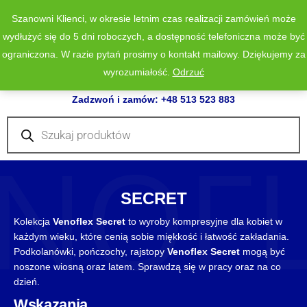
Szanowni Klienci, w okresie letnim czas realizacji zamówień może
wydłużyć się do 5 dni roboczych, a dostępność telefoniczna może być
ograniczona. W razie pytań prosimy o kontakt mailowy. Dziękujemy za
wyrozumiałość.
Odrzuć
0
Zadzwoń i zamów: +48 513 523 883
Wyszukiwarka
produktów
NOF
SECRET
Kolekcja
Venoflex Secret
to wyroby kompresyjne dla kobiet w
każdym wieku, które cenią sobie miękkość i łatwość zakładania.
Podkolanówki, pończochy, rajstopy
Venoflex Secret
mogą być
noszone wiosną oraz latem. Sprawdzą się w pracy oraz na co
dzień.
Wskazania