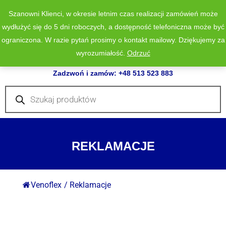
Szanowni Klienci, w okresie letnim czas realizacji zamówień może
wydłużyć się do 5 dni roboczych, a dostępność telefoniczna może być
ograniczona. W razie pytań prosimy o kontakt mailowy. Dziękujemy za
wyrozumiałość.
Odrzuć
0
Zadzwoń i zamów: +48 513 523 883
Wyszukiwarka
produktów
REKLAMACJE
Venoflex
/
Reklamacje