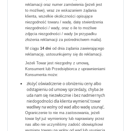
reklamacji oraz numer zamówienia (jeżeli jest
to możliwe), wraz ze wskazaniem żądania
klienta, wszelkie okoliczności opisujące
niezgodność towaru / wadę, datę stwierdzenia
niezgodności / wady, oraz o ile to możliwe
zdjęcia niezgodności / wady (w przypadku
złożenia reklamacji za pośrednictwem maila).
W ciągu
14 dni
od dnia żądania zawierającego
reklamację, ustosunkujemy się do reklamacji.
Jeżeli Towar jest niezgodny z umową,
Konsument lub Przedsiębiorca z uprawnieniami
Konsumenta może:
złożyć oświadczenie o obniżeniu ceny albo
odstąpieniu od umowy sprzedaży, chyba że
uda nam się niezwłocznie i bez nadmiernych
niedogodności dla klienta wymienić towar
wadliwy na wolny od wad albo wadę usunąć.
Ograniczenie to nie ma zastosowania, jeżeli
towar był już wymieniony lub naprawiany przez
nas albo nie uczyniliśmy zadość obowiązkowi
wymiany towaru na wolny od wad lub usunięcia