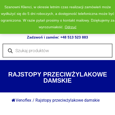
Szanowni Klienci, w okresie letnim czas realizacji zamówień może
wydłużyć się do 5 dni roboczych, a dostępność telefoniczna może być
ograniczona. W razie pytań prosimy o kontakt mailowy. Dziękujemy za
wyrozumiałość.
Odrzuć
0
Zadzwoń i zamów: +48 513 523 883
Wyszukiwarka
produktów
RAJSTOPY PRZECIWŻYLAKOWE
DAMSKIE
Venoflex
/
Rajstopy przeciwżylakowe damskie