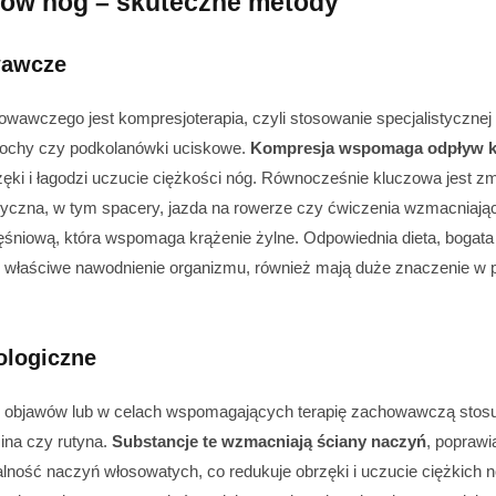
ków nóg – skuteczne metody
wawcze
wawczego jest kompresjoterapia, czyli stosowanie specjalistycznej
ńczochy czy podkolanówki uciskowe.
Kompresja wspomaga odpływ k
zęki i łagodzi uczucie ciężkości nóg. Równocześnie kluczowa jest zm
yczna, w tym spacery, jazda na rowerze czy ćwiczenia wzmacniając
śniową, która wspomaga krążenie żylne. Odpowiednia dieta, bogata
z właściwe nawodnienie organizmu, również mają duże znaczenie w pr
ologiczne
 objawów lub w celach wspomagających terapię zachowawczą stosuje
mina czy rutyna.
Substancje te wzmacniają ściany naczyń
, poprawi
lność naczyń włosowatych, co redukuje obrzęki i uczucie ciężkich 