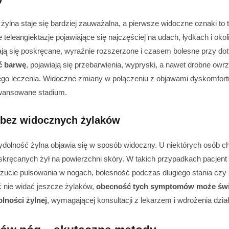
ylna staje się bardziej zauważalna, a pierwsze widoczne oznaki to t
 teleangiektazje pojawiające się najczęściej na udach, łydkach i oko
ają się poskręcane, wyraźnie rozszerzone i czasem bolesne przy do
ć barwę
, pojawiają się przebarwienia, wypryski, a nawet drobne owrz
ego leczenia. Widoczne zmiany w połączeniu z objawami dyskomfort
awansowane stadium.
 bez widocznych żylaków
dolność żylna objawia się w sposób widoczny. U niektórych osób ch
skręcanych żył na powierzchni skóry. W takich przypadkach pacjen
 uczucie pulsowania w nogach, bolesność podczas długiego stania cz
 nie widać jeszcze żylaków,
obecność tych symptomów może świa
olności żylnej
, wymagającej konsultacji z lekarzem i wdrożenia dział