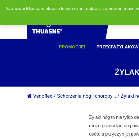
Szanowni Klienci, w okresie letnim czas realizacji zamówień może 
PROMOCJE!
PRZECIWŻYLAKOW
ŻYLAK
Venoflex
/
Schorzenia nóg i choroby...
/
Żylaki n
Żylaki nóg to nie tylko 
może prowadzić do poważ
osób, a przyczyn jej pow