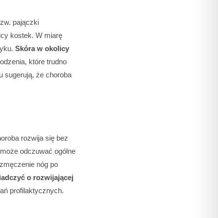
zw. pajączki
licy kostek. W miarę
tyku.
Skóra w okolicy
odzenia, które trudno
u sugerują, że choroba
oroba rozwija się bez
t może odczuwać ogólne
y zmęczenie nóg po
dczyć o rozwijającej
ań profilaktycznych.