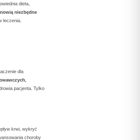
owiednia dieta,
anowią niezbędne
w leczenia.
aczenie dla
howawczych,
zdrowia pacjenta. Tylko
pływ krwi, wykryć
aawansowania choroby