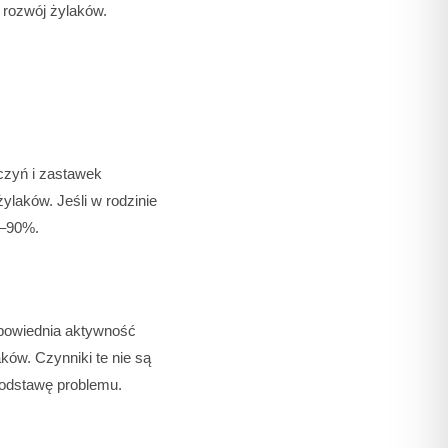
M
 rozwój żylaków.
czyń i zastawek
żylaków. Jeśli w rodzinie
0–90%.
dpowiednia aktywność
ków. Czynniki te nie są
podstawę problemu.