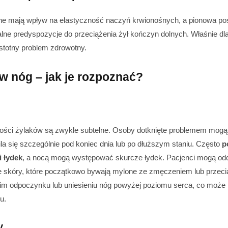
ne mają wpływ na elastyczność naczyń krwionośnych, a pionowa po
alne predyspozycje do przeciążenia żył kończyn dolnych. Właśnie dla
stotny problem zdrowotny.
w nóg – jak je rozpoznać?
ości żylaków są zwykle subtelne. Osoby dotknięte problemem mog
ila się szczególnie pod koniec dnia lub po dłuższym staniu. Często
p
i łydek
, a nocą mogą występować skurcze łydek. Pacjenci mogą od
e skóry, które początkowo bywają mylone ze zmęczeniem lub przec
kim odpoczynku lub uniesieniu nóg powyżej poziomu serca, co może
u.
y