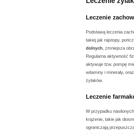
Leczenie żyla
Leczenie zacho
Podstawą leczenia zacho
takiej jak rajstopy, po
dolnych
, zmniejsza obr
Regularna aktywność fiz
aktywuje tzw. pompę mię
witaminy i minerały, ora
żylaków.
Leczenie farmak
W przypadku nasilonych
krążenie, takie jak dios
ograniczają przepuszcza