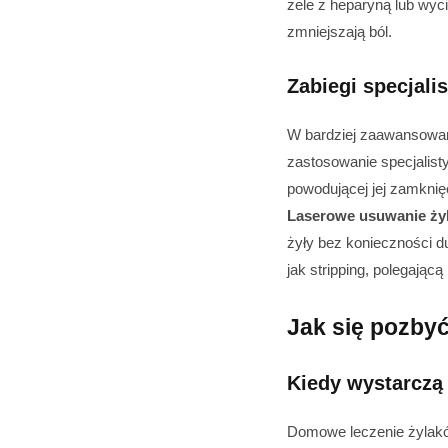
żele z heparyną lub wyc
zmniejszają ból.
Zabiegi specjali
W bardziej zaawansowan
zastosowanie specjalist
powodującej jej zamknię
Laserowe usuwanie ży
żyły bez konieczności d
jak stripping, polegającą
Jak się pozbyć
Kiedy wystarcz
Domowe leczenie żylak