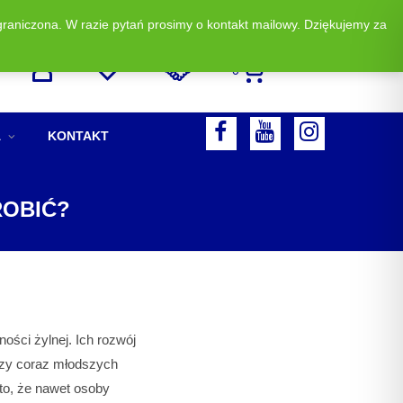
graniczona. W razie pytań prosimy o kontakt mailowy. Dziękujemy za
Zadzwoń i zamów: +48 513 523 883
0
F
A
KONTAKT
A
Y
I
C
O
N
ROBIĆ?
E
U
S
B
T
T
O
U
A
O
B
G
ości żylnej. Ich rozwój
K
E
R
czy coraz młodszych
A
 to, że nawet osoby