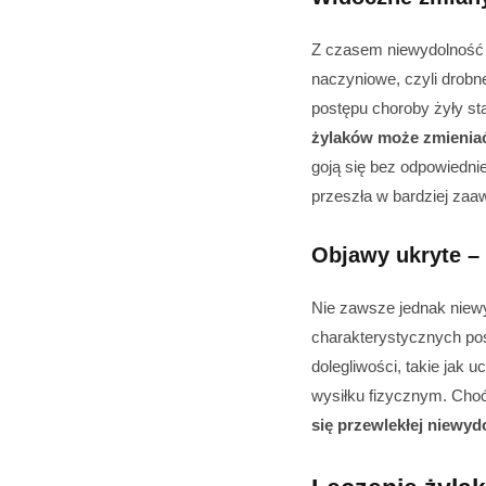
Z czasem niewydolność ż
naczyniowe, czyli drobne
postępu choroby żyły st
żylaków może zmienia
goją się bez odpowiedni
przeszła w bardziej za
Objawy ukryte –
Nie zawsze jednak niewy
charakterystycznych po
dolegliwości, takie jak
wysiłku fizycznym. Choć
się przewlekłej niewyd