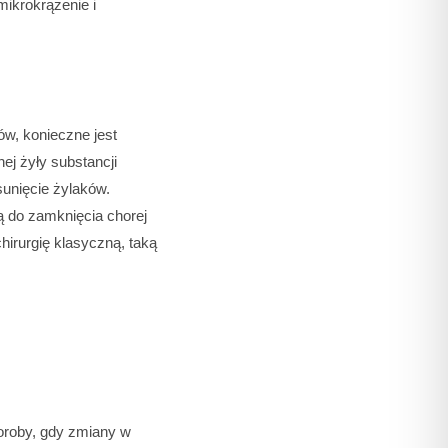
mikrokrążenie i
w, konieczne jest
ej żyły substancji
sunięcie żylaków.
ą do zamknięcia chorej
hirurgię klasyczną, taką
roby, gdy zmiany w