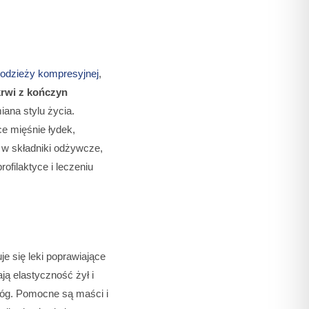
odzieży kompresyjnej
,
rwi z kończyn
iana stylu życia.
e mięśnie łydek,
 w składniki odżywcze,
ofilaktyce i leczeniu
 się leki poprawiające
ają elastyczność żył i
nóg. Pomocne są maści i