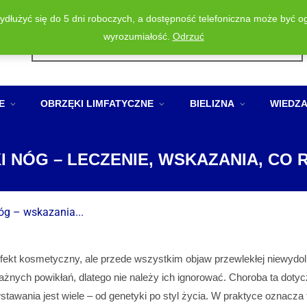
wydłużyć się do 5 dni roboczych, a dostępność telefoniczna może być o
Wyszukiwarka
wyrozumiałość.
Odrzuć
produktów
E
OBRZĘKI LIMFATYCZNE
BIELIZNA
WIEDZ
I NÓG – LECZENIE, WSKAZANIA, CO 
óg – wskazania...
defekt kosmetyczny, ale przede wszystkim objaw przewlekłej niewydoln
nych powikłań, dlatego nie należy ich ignorować. Choroba ta doty
stawania jest wiele – od genetyki po styl życia. W praktyce oznacza