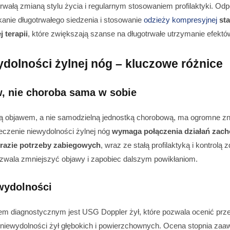
 trwałą zmianą stylu życia i regularnym stosowaniem profilaktyki. Odp
kanie długotrwałego siedzenia i stosowanie
odzieży kompresyjnej
st
 terapii
, które zwiększają szanse na długotrwałe utrzymanie efektó
dolności żylnej nóg – kluczowe różnice
w, nie choroba sama w sobie
są objawem, a nie samodzielną jednostką chorobową, ma ogromne zn
eczenie niewydolności żylnej nóg
wymaga połączenia działań zac
 razie potrzeby zabiegowych
, wraz ze stałą profilaktyką i kontrolą 
ozwala zmniejszyć objawy i zapobiec dalszym powikłaniom.
wydolności
 diagnostycznym jest USG Doppler żył, które pozwala ocenić prze
ień niewydolności żył głębokich i powierzchownych. Ocena stopnia z