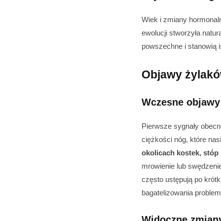
Wiek i zmiany hormonal
ewolucji stworzyła natur
powszechne i stanowią i
Objawy żylakó
Wczesne objawy
Pierwsze sygnały obecn
ciężkości nóg, które nas
okolicach kostek, stóp 
mrowienie lub swędzeni
często ustępują po krót
bagatelizowania problem
Widoczne zmian