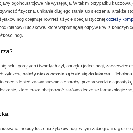
 objawy ogólnoustrojowe nie występują. W takim przypadku kluczowa 
aktywność fizyczna, unikanie długiego stania lub siedzenia, a także s
żylaków nóg obejmuje również użycie specjalistycznej
odzieży komp
 podkolanówki uciskowe, które wspomagają odpływ krwi z kończyn do
ężkości nóg.
arza?
ę bólu, gorących i twardych żył, obrzęku jednej nogi, zaczerwienien
ch żylaków,
należy niezwłocznie zgłosić się do lekarza
– flebologa 
sta oceni stopień zaawansowania choroby, przeprowadzi diagnostyk
e leczenie, które może obejmować zarówno leczenie farmakologiczne, 
cka
nsowane metody leczenia żylaków nóg, w tym zabiegi chirurgiczne c