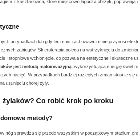
iągiem z kasztanowca, które miejscowo łagodzą obrzęk, poprawiają 
styczne
ych przypadkach lub gdy leczenie zachowawcze nie przynosi efektó
ycznych zabiegów. Skleroterapia polega na wstrzyknięciu do zmienion
cie i stopniowe wchłonięcie, co pozwala na estetyczne i skuteczne u
laków jest metodą małoinwazyjną
, wykorzystującą energię świetln
użych nacięć. W przypadkach bardziej rozległych zmian stosuje się c
 na usunięciu chorej żyły.
 żylaków? Co robić krok po kroku
ą domowe metody?
ów nóg sprawdza się przede wszystkim w początkowym stadium cho