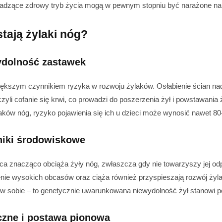
owadzące zdrowy tryb życia mogą w pewnym stopniu być narażone na
tają żylaki nóg?
ydolność zastawek
iększym czynnikiem ryzyka w rozwoju żylaków. Osłabienie ścian na
czyli cofanie się krwi, co prowadzi do poszerzenia żył i powstawania 
aków nóg, ryzyko pojawienia się ich u dzieci może wynosić nawet 8
nniki środowiskowe
aca znacząco obciąża żyły nóg, zwłaszcza gdy nie towarzyszy jej o
enie wysokich obcasów oraz ciąża również przyspieszają rozwój żyla
w sobie – to genetycznie uwarunkowana niewydolność żył stanowi 
iczne i postawa pionowa