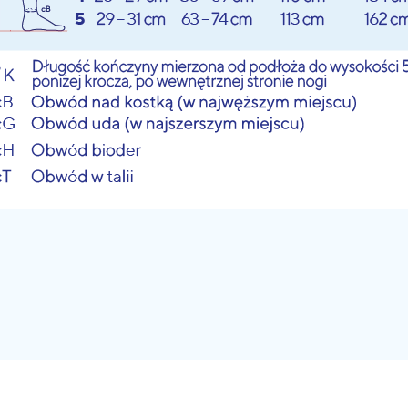
POKAŻ TABELE ROZMIARÓW