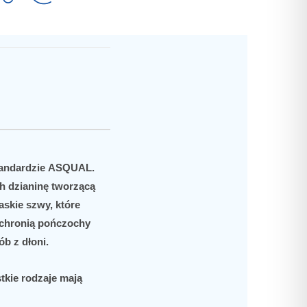
tandardzie
ASQUAL
.
h dzianinę tworzącą
askie szwy, które
 chronią pończochy
b z dłoni.
tkie rodzaje mają