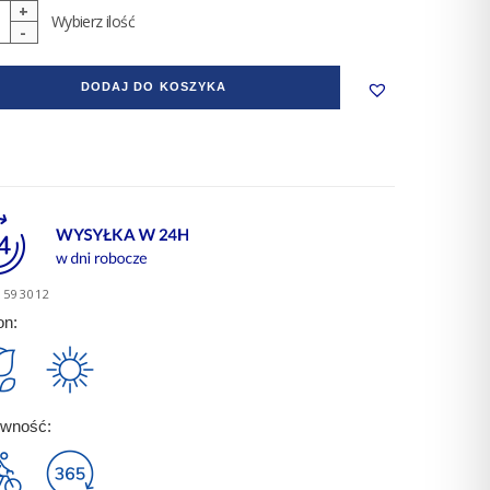
Wybierz ilość
topy
DODAJ DO KOSZYKA
skie
et
593012
on:
ywność: