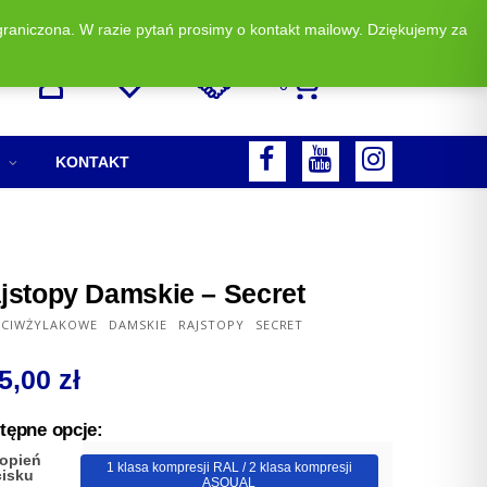
graniczona. W razie pytań prosimy o kontakt mailowy. Dziękujemy za
Zadzwoń i zamów: +48 513 523 883
0
F
Y
I
KONTAKT
A
O
N
C
U
S
E
T
T
jstopy Damskie – Secret
B
U
A
ECIWŻYLAKOWE
DAMSKIE
RAJSTOPY
SECRET
O
B
G
5,00
zł
O
E
R
K
A
tępne opcje:
M
opień
1 klasa kompresji RAL / 2 klasa kompresji
cisku
ASQUAL