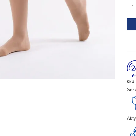
ilość
Rajs
Dam
-
Secr
SKU:
Sez
Akt