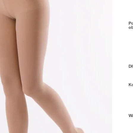
Po
o
D
Ko
Wa