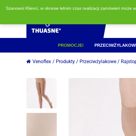
Szanowni Klienci, w okresie letnim czas realizacji zamówień może 
PROMOCJE!
PRZECIWŻYLAKOW
Venoflex
/
Produkty
/
Przeciwżylakowe
/
Rajsto