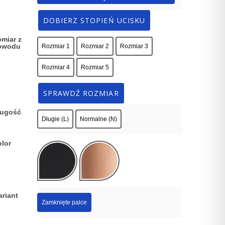
DOBIERZ STOPIEŃ UCISKU
miar z
bwodu
Rozmiar 1
Rozmiar 2
Rozmiar 3
Rozmiar 4
Rozmiar 5
SPRAWDŹ ROZMIAR
ługość
Długie (L)
Normalne (N)
lor
riant
Zamknięte palce