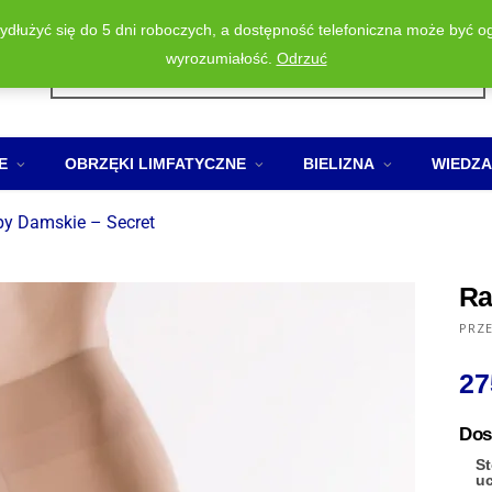
wydłużyć się do 5 dni roboczych, a dostępność telefoniczna może być o
Wyszukiwarka
wyrozumiałość.
Odrzuć
produktów
E
OBRZĘKI LIMFATYCZNE
BIELIZNA
WIEDZA
py Damskie – Secret
Ra
PRZ
27
Dos
St
u