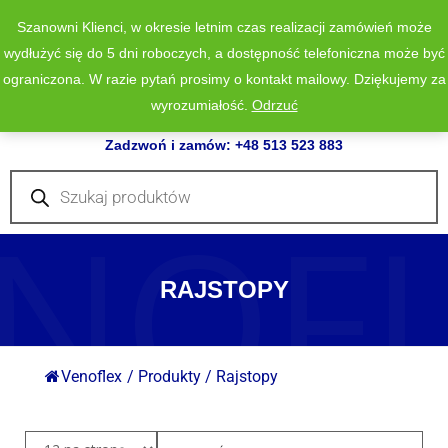
Szanowni Klienci, w okresie letnim czas realizacji zamówień może
wydłużyć się do 5 dni roboczych, a dostępność telefoniczna może być
ograniczona. W razie pytań prosimy o kontakt mailowy. Dziękujemy za
wyrozumiałość.
Odrzuć
0
Zadzwoń i zamów: +48 513 523 883
Wyszukiwarka
produktów
NOF
RAJSTOPY
Venoflex
/
Produkty
/
Rajstopy