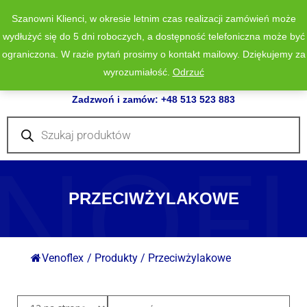
Szanowni Klienci, w okresie letnim czas realizacji zamówień może
wydłużyć się do 5 dni roboczych, a dostępność telefoniczna może być
ograniczona. W razie pytań prosimy o kontakt mailowy. Dziękujemy za
wyrozumiałość.
Odrzuć
0
Zadzwoń i zamów: +48 513 523 883
Wyszukiwarka
produktów
NOF
PRZECIWŻYLAKOWE
Venoflex
/
Produkty
/
Przeciwżylakowe