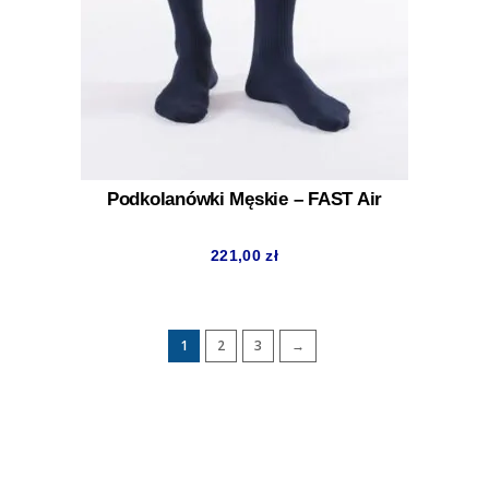
Podkolanówki Męskie – FAST Air
221,00
zł
1
2
3
→