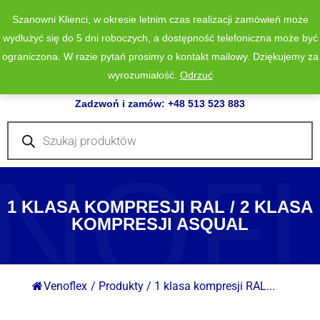
Szanowni Klienci, w okresie letnim czas realizacji zamówień może
wydłużyć się do 5 dni roboczych, a dostępność telefoniczna może być
ograniczona. W razie pytań prosimy o kontakt mailowy. Dziękujemy za
wyrozumiałość.
Odrzuć
0
Zadzwoń i zamów: +48 513 523 883
Wyszukiwarka
produktów
NOF
1 KLASA KOMPRESJI RAL / 2 KLASA
KOMPRESJI ASQUAL
Venoflex
/
Produkty
/
1 klasa kompresji RAL...