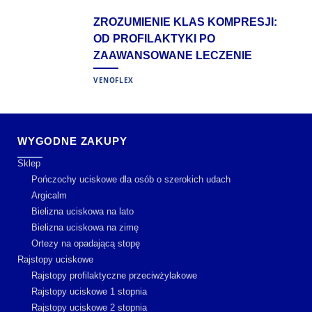
ZROZUMIENIE KLAS KOMPRESJI:
OD PROFILAKTYKI PO
ZAAWANSOWANE LECZENIE
VENOFLEX
WYGODNE ZAKUPY
Sklep
Pończochy uciskowe dla osób o szerokich udach
Argicalm
Bielizna uciskowa na lato
Bielizna uciskowa na zimę
Ortezy na opadającą stopę
Rajstopy uciskowe
Rajstopy profilaktyczne przeciwżylakowe
Rajstopy uciskowe 1 stopnia
Rajstopy uciskowe 2 stopnia