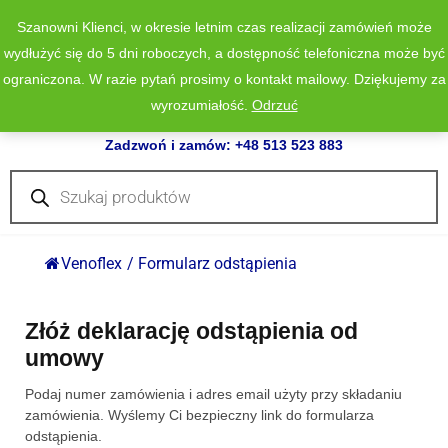
Szanowni Klienci, w okresie letnim czas realizacji zamówień może
wydłużyć się do 5 dni roboczych, a dostępność telefoniczna może być
ograniczona. W razie pytań prosimy o kontakt mailowy. Dziękujemy za
wyrozumiałość.
Odrzuć
0
Zadzwoń i zamów: +48 513 523 883
Wyszukiwarka
produktów
Venoflex
/
Formularz odstąpienia
Złóż deklarację odstąpienia od
umowy
Podaj numer zamówienia i adres email użyty przy składaniu
zamówienia. Wyślemy Ci bezpieczny link do formularza
odstąpienia.