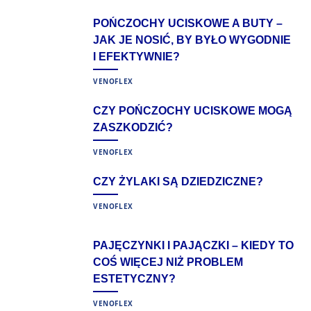
POŃCZOCHY UCISKOWE A BUTY –
JAK JE NOSIĆ, BY BYŁO WYGODNIE
I EFEKTYWNIE?
VENOFLEX
CZY POŃCZOCHY UCISKOWE MOGĄ
ZASZKODZIĆ?
VENOFLEX
CZY ŻYLAKI SĄ DZIEDZICZNE?
VENOFLEX
PAJĘCZYNKI I PAJĄCZKI – KIEDY TO
COŚ WIĘCEJ NIŻ PROBLEM
ESTETYCZNY?
VENOFLEX