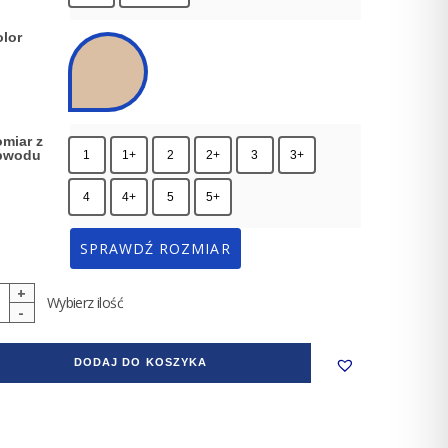
lor
miar z
bwodu
1
1+
2
2+
3
3+
4
4+
5
5+
SPRAWDŹ ROZMIAR
Wybierz ilość
aw
DODAJ DO KOSZYKA
iderm
dard