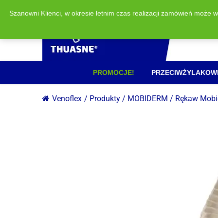
Szanowni Klienci, w okresie letnim czas realizacji zamówień może 
PROMOCJE!
PRZECIWŻYLAKOW
Venoflex
/
Produkty
/
MOBIDERM
/
Rękaw Mobi