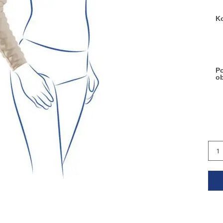
Ko
Po
o
ilość
Ręk
Mob
Stan