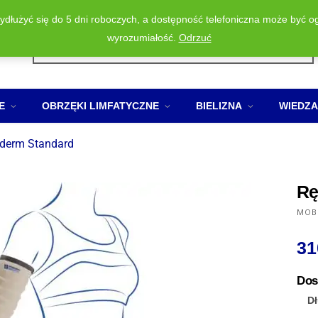
wydłużyć się do 5 dni roboczych, a dostępność telefoniczna może być o
Wyszukiwarka
wyrozumiałość.
Odrzuć
produktów
E
OBRZĘKI LIMFATYCZNE
BIELIZNA
WIEDZA
derm Standard
Rę
MOB
31
Dos
D