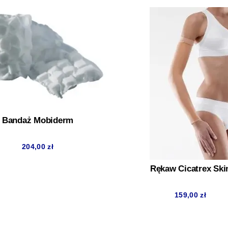
Bandaż Mobiderm
204,00
zł
Rękaw Cicatrex Ski
159,00
zł