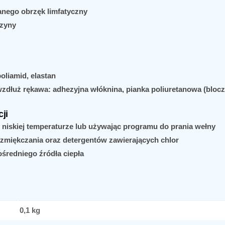
nego obrzęk limfatyczny
czyny
oliamid, elastan
dłuż rękawa: adhezyjna włóknina, pianka poliuretanowa (bloc
ji
 niskiej temperaturze lub używając programu do prania wełny
zmiękczania oraz detergentów zawierających chlor
średniego źródła ciepła
0,1 kg