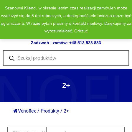
Szanowni Klienci, w okresie letnim czas realizacji zamówień może
wydłużyć się do 5 dni roboczych, a dostępność telefoniczna może być
ograniczona. W razie pytań prosimy o kontakt mailowy. Dziękujemy za
wyrozumiałość.
Odrzuć
0
Zadzwoń i zamów: +48 513 523 883
Wyszukiwarka
produktów
NOF
2+
Venoflex
/
Produkty
/
2+