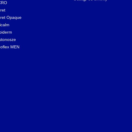
CRO
ret
ret Opaque
icalm
biderm
stonosze
oflex MEN