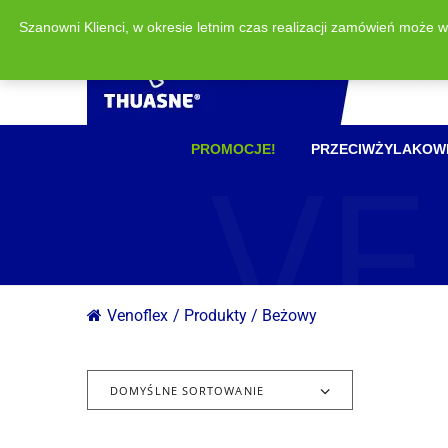
Szanowni Klienci, w okresie letnim czas realizacji zamówień może 
VE
PROMOCJE!
PRZECIWŻYLAKOW
Venoflex
/
Produkty
/
Beżowy
DOMYŚLNE SORTOWANIE