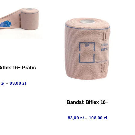
iflex 16+ Pratic
Zakres
–
0
zł
93,00
zł
cen:
od
Bandaż Biflex 16+
75,00 zł
do
Zakres
–
83,00
zł
108,00
zł
93,00 zł
cen:
od