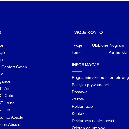
83,00 zł
do
108,00 zł
S
TWOJE KONTO
ce
Twoje
Ulubione
Program
cje
konto
Partnerski
je
INFORMACJE
y Confort Coton
ic
Regulamin sklepu internetowe
gance
Polityka prywatności
T Air
Dostawa
T Coton
Zwroty
T Laine
Reklamacje
T Lin
Kontakt
ognito Absolu
Deklaracja dostępności
oon Absolu
Odstąp od umowy