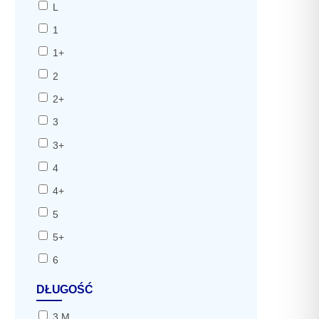
L
1
1+
2
2+
3
3+
4
4+
5
5+
6
DŁUGOŚĆ
3 M