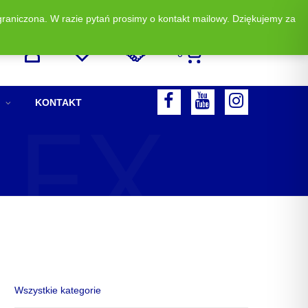
graniczona. W razie pytań prosimy o kontakt mailowy. Dziękujemy za
Zadzwoń i zamów: +48 513 523 883
0
LEX
F
Y
I
KONTAKT
A
O
N
C
U
S
E
T
T
B
U
A
O
B
G
O
E
R
K
A
M
Wszystkie kategorie