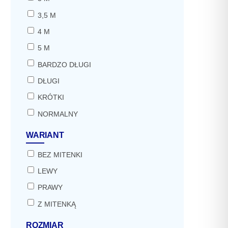
3,5 M
4 M
5 M
BARDZO DŁUGI
DŁUGI
KRÓTKI
NORMALNY
WARIANT
BEZ MITENKI
LEWY
PRAWY
Z MITENKĄ
ROZMIAR