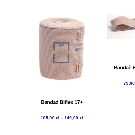
Bandaż B
75,0
Bandaż Biflex 17+
Zakres
–
105,00
zł
149,00
zł
cen:
od