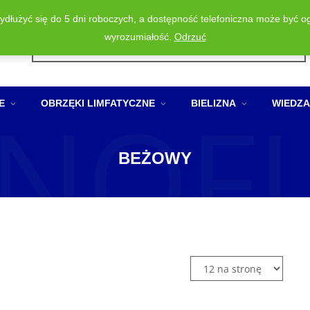
wydłużyć się do 5 dni roboczych, a dostępność telefoniczna może być o
Wyszukiwarka
wyrozumiałość.
Odrzuć
produktów
NOF
E
OBRZĘKI LIMFATYCZNE
BIELIZNA
WIEDZA
BEŻOWY