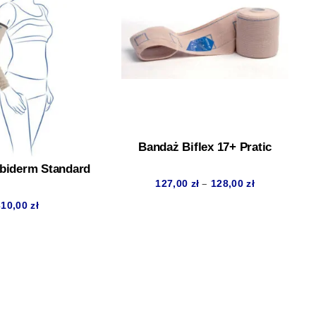
Bandaż Biflex 17+ Pratic
biderm Standard
Zakres
–
127,00
zł
128,00
zł
cen:
310,00
zł
od
127,00 zł
do
128,00 zł