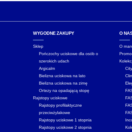
105,00 zł
do
149,00 zł
WYGODNE ZAKUPY
O NA
Sklep
O mar
Pończochy uciskowe dla osób o
Promo
szerokich udach
Kolekc
Argicalm
Cit
Bielizna uciskowa na lato
Clin
Bielizna uciskowa na zimę
Ele
Ortezy na opadającą stopę
FAS
Rajstopy uciskowe
FAS
Rajstopy profilaktyczne
FAS
przeciwżylakowe
FAS
Rajstopy uciskowe 1 stopnia
Inc
Rajstopy uciskowe 2 stopnia
Kok