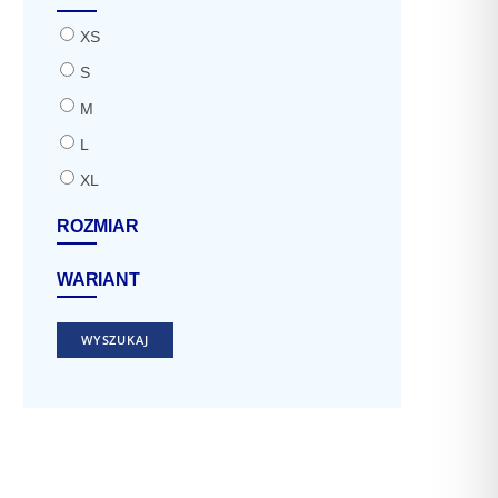
XS
S
M
L
XL
ROZMIAR
WARIANT
WYSZUKAJ