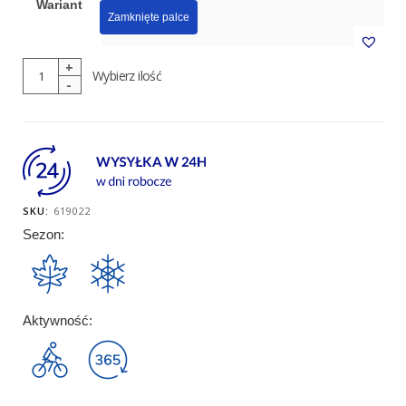
Wariant
Zamknięte palce
ilość
Wybierz ilość
Podkolanówki
Męskie
-
SKU:
619022
FAST
Sezon:
Laine
Aktywność: