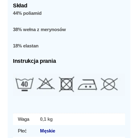
Skład
44% poliamid
38% wełna z merynosów
18% elastan
Instrukcja prania
Waga
0,1 kg
Płeć
Męskie