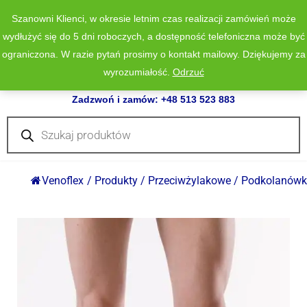
Szanowni Klienci, w okresie letnim czas realizacji zamówień może
wydłużyć się do 5 dni roboczych, a dostępność telefoniczna może być
ograniczona. W razie pytań prosimy o kontakt mailowy. Dziękujemy za
wyrozumiałość.
Odrzuć
0
Zadzwoń i zamów: +48 513 523 883
Wyszukiwarka
produktów
Venoflex
/
Produkty
/
Przeciwżylakowe
/
Podkolanówki