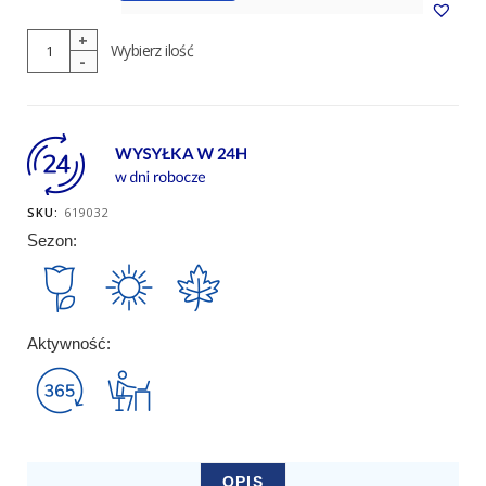
ilość
Wybierz ilość
Podkolanówki
Męskie
-
SKU:
619032
FAST
Sezon:
Air
Aktywność:
OPIS