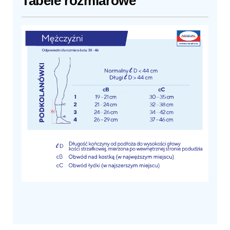
Tabele rozmiarowe
POKAŻ TABELE ROZMIARÓW