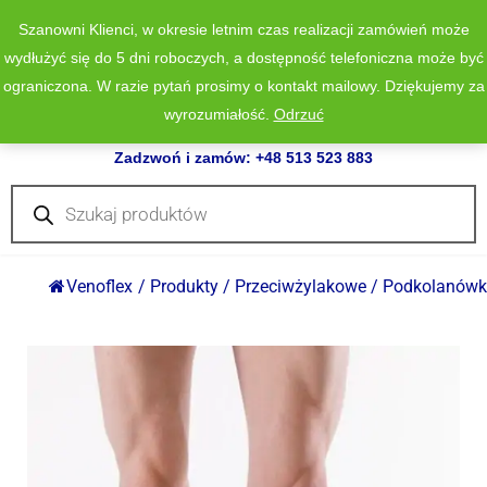
Szanowni Klienci, w okresie letnim czas realizacji zamówień może
wydłużyć się do 5 dni roboczych, a dostępność telefoniczna może być
ograniczona. W razie pytań prosimy o kontakt mailowy. Dziękujemy za
wyrozumiałość.
Odrzuć
0
Zadzwoń i zamów: +48 513 523 883
Wyszukiwarka
produktów
Venoflex
/
Produkty
/
Przeciwżylakowe
/
Podkolanówki