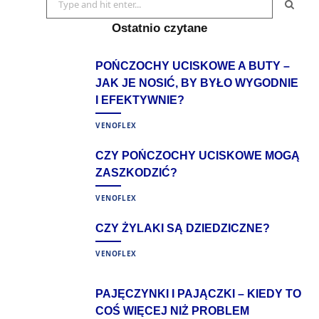
for:
Ostatnio czytane
POŃCZOCHY UCISKOWE A BUTY –
JAK JE NOSIĆ, BY BYŁO WYGODNIE
I EFEKTYWNIE?
VENOFLEX
CZY POŃCZOCHY UCISKOWE MOGĄ
ZASZKODZIĆ?
VENOFLEX
CZY ŻYLAKI SĄ DZIEDZICZNE?
VENOFLEX
PAJĘCZYNKI I PAJĄCZKI – KIEDY TO
COŚ WIĘCEJ NIŻ PROBLEM