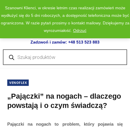
Szanowni Klienci, w okresie letnim czas realizacji zamówień może
wydłużyć się do 5 dni roboczych, a dostępność telefoniczna może być
ograniczona. W razie pytań prosimy o kontakt mailowy. Dziękujemy za
wyrozumiałość.
Odrzuć
0
Zadzwoń i zamów: +48 513 523 883
Wyszukiwarka
produktów
VENOFLEX
„Pajączki” na nogach – dlaczego
powstają i o czym świadczą?
Pajączki na nogach to problem, który pojawia się