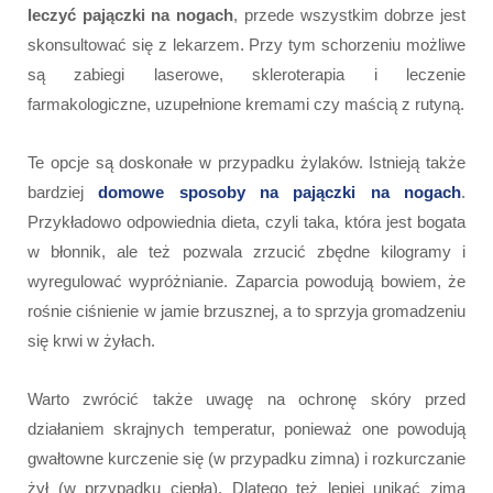
leczyć pajączki na nogach
, przede wszystkim dobrze jest
skonsultować się z lekarzem. Przy tym schorzeniu możliwe
są zabiegi laserowe, skleroterapia i leczenie
farmakologiczne, uzupełnione kremami czy maścią z rutyną.
Te opcje są doskonałe w przypadku żylaków. Istnieją także
bardziej
domowe sposoby na pajączki na nogach
.
Przykładowo odpowiednia dieta, czyli taka, która jest bogata
w błonnik, ale też pozwala zrzucić zbędne kilogramy i
wyregulować wypróżnianie. Zaparcia powodują bowiem, że
rośnie ciśnienie w jamie brzusznej, a to sprzyja gromadzeniu
się krwi w żyłach.
Warto zwrócić także uwagę na ochronę skóry przed
działaniem skrajnych temperatur, ponieważ one powodują
gwałtowne kurczenie się (w przypadku zimna) i rozkurczanie
żył (w przypadku ciepła). Dlatego też lepiej unikać zimą