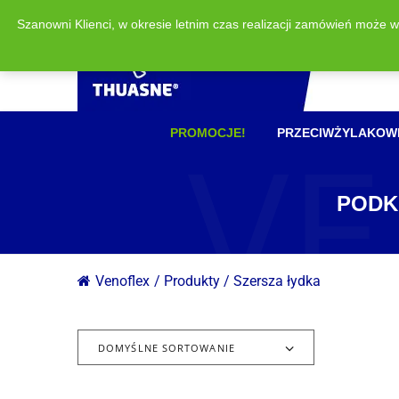
Szanowni Klienci, w okresie letnim czas realizacji zamówień może 
VE
PROMOCJE!
PRZECIWŻYLAKOW
PODK
Venoflex
/
Produkty
/
Szersza łydka
DOMYŚLNE SORTOWANIE