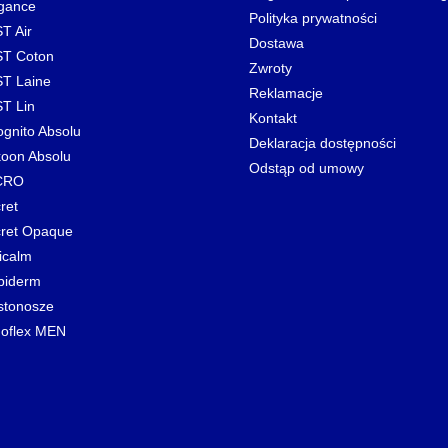
gance
Polityka prywatności
T Air
Dostawa
T Coton
Zwroty
T Laine
Reklamacje
T Lin
Kontakt
ognito Absolu
Deklaracja dostępności
oon Absolu
Odstąp od umowy
CRO
ret
ret Opaque
icalm
biderm
stonosze
oflex MEN