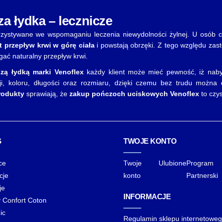
a łydka – lecznicze
ystywane we wspomaganiu leczenia niewydolności żylnej. U osób cie
t przepływ krwi w górę ciała
i powstają obrzęki. Z tego względu za
ć naturalny przepływ krwi.
zą łydką marki Venoflex
każdy klient może mieć pewność, iż nabył
ji, koloru, długości oraz rozmiaru, dzięki czemu bez trudu możn
rodukty
sprawiają, że
zakup pończoch uciskowych Venoflex
to czy
S
TWOJE KONTO
ce
Twoje
Ulubione
Program
cje
konto
Partnerski
je
INFORMACJE
y Confort Coton
ic
Regulamin sklepu internetowe