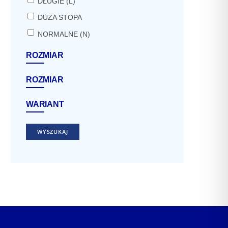
DŁUGIE (L)
DUŻA STOPA
NORMALNE (N)
ROZMIAR
ROZMIAR
WARIANT
WYSZUKAJ