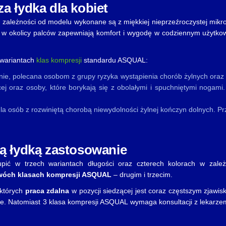
a łydka dla kobiet
zależności od modelu wykonane są z miękkiej nieprzeźroczystej mikrof
 w okolicy palców zapewniają komfort i wygodę w codziennym użytkowa
 wariantach
klas kompresji
standardu ASQUAL:
nie, polecana osobom z grupy ryzyka wystąpienia chorób żylnych oraz k
ącej oraz osoby, które borykają się z obolałymi i spuchniętymi nogam
la osób z rozwiniętą chorobą niewydolności żylnej kończyn dolnych. Pr
ą łydką zastosowanie
ić w trzech wariantach długości oraz czterech kolorach w zale
wóch klasach kompresji ASQUAL
– drugim i trzecim.
 których
praca zdalna
w pozycji siedzącej jest coraz częstszym zjawis
. Natomiast 3 klasa kompresji ASQUAL wymaga konsultacji z lekarzem,