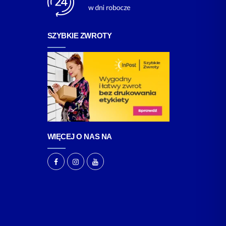
SZYBKIE ZWROTY
WIĘCEJ O NAS NA
F
I
Y
a
n
o
c
s
u
e
t
T