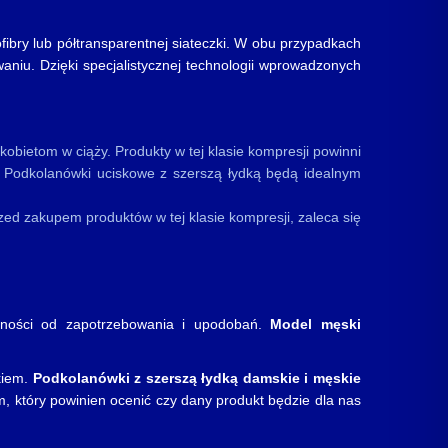
ibry lub półtransparentnej siateczki. W obu przypadkach
niu. Dzięki specjalistycznej technologii wprowadzonych
obietom w ciąży. Produkty w tej klasie kompresji powinni
i. Podkolanówki uciskowe z szerszą łydką będą idealnym
zed zakupem produktów w tej klasie kompresji, zaleca się
żności od zapotrzebowania i upodobań.
Model męski
kiem.
Podkolanówki z szerszą łydką damskie i męskie
 który powinien ocenić czy dany produkt będzie dla nas