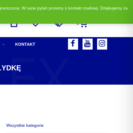
graniczona. W razie pytań prosimy o kontakt mailowy. Dziękujemy za
Zadzwoń i zamów: +48 513 523 883
0
LEX
F
Y
I
KONTAKT
A
O
N
C
U
S
ŁYDKĘ
E
T
T
B
U
A
O
B
G
O
E
R
K
A
M
Wszystkie kategorie