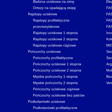
Bielizna uciskowa na zimę
Ele
Ortezy na opadającą stopę
FAS
Rajstopy uciskowe
FAS
Rajstopy profilaktyczne
FAS
przeciwżylakowe
FAS
Rajstopy uciskowe 1 stopnia
Inc
Rajstopy uciskowe 2 stopnia
Kok
Rajstopy uciskowe ciążowe
MI
Pończochy uciskowe
Sec
Pończochy profilaktyczne
Sec
Pończochy uciskowe 1 stopnia
Arg
Pończochy uciskowe 2 stopnia
Mo
Męskie pończochy 1 stopnia
Biu
Męskie pończochy 2 stopnia
Ven
Pończochy uciskowe ciążowe
Pończochy uciskowe bez palców
Podkolanówki uciskowe
Podkolanówki profilaktyczne