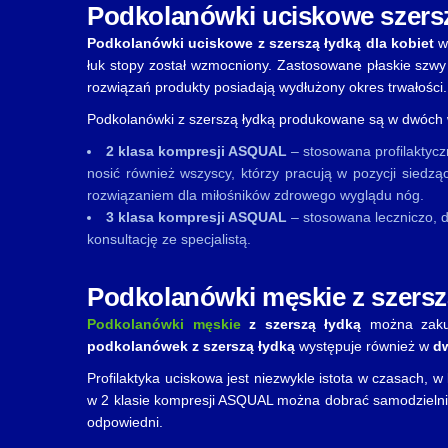
Podkolanówki uciskowe szersz
Podkolanówki uciskowe z szerszą łydką
dla kobiet
w 
łuk stopy został wzmocniony. Zastosowane płaskie szwy
rozwiązań produkty posiadają wydłużony okres trwałości.
Podkolanówki z szerszą łydką produkowane są w dwóch
2 klasa kompresji ASQUAL
– stosowana profilaktycz
nosić również wszyscy, którzy pracują w pozycji siedz
rozwiązaniem dla miłośników zdrowego wyglądu nóg.
3 klasa kompresji ASQUAL
– stosowana leczniczo, d
konsultację ze specjalistą.
Podkolanówki męskie z szersz
Podkolanówki męskie
z szerszą łydką
można zakup
podkolanówek z szerszą łydką
występuje również w
d
Profilaktyka uciskowa jest niezwykle istota w czasach, w
w 2 klasie kompresji ASQUAL można dobrać samodzielnie
odpowiedni.