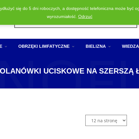
wydłużyć się do 5 dni roboczych, a dostępność telefoniczna może być o
Wyszukiwarka
wyrozumiałość.
Odrzuć
produktów
NOF
E
OBRZĘKI LIMFATYCZNE
BIELIZNA
WIEDZA
OLANÓWKI UCISKOWE NA SZERSZĄ 