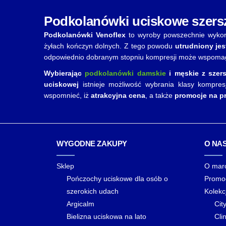
Podkolanówki uciskowe szersz
Podkolanówki Venoflex
to wyroby powszechnie wykorz
żyłach kończyn dolnych. Z tego powodu
utrudniony jes
odpowiednio dobranym stopniu kompresji może wspomaga
Wybierając
podkolanówki damskie
i męskie z szers
uciskowej
istnieje możliwość wybrania klasy kompres
wspomnieć, iż
atrakcyjna cena
, a także
promocje na p
WYGODNE ZAKUPY
O NA
Sklep
O mar
Pończochy uciskowe dla osób o
Promo
szerokich udach
Kolekc
Argicalm
Cit
Bielizna uciskowa na lato
Clin