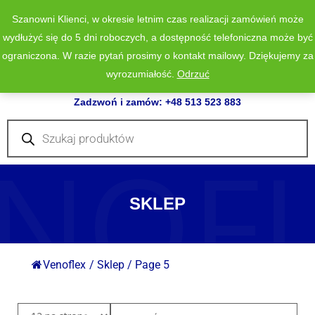
Szanowni Klienci, w okresie letnim czas realizacji zamówień może
wydłużyć się do 5 dni roboczych, a dostępność telefoniczna może być
ograniczona. W razie pytań prosimy o kontakt mailowy. Dziękujemy za
wyrozumiałość.
Odrzuć
0
Zadzwoń i zamów: +48 513 523 883
Wyszukiwarka
produktów
NOF
SKLEP
Venoflex
/
Sklep
/
Page 5