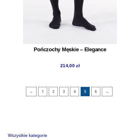
Pończochy Męskie – Elegance
214,00
zł
←
1
2
3
4
5
6
→
Wszystkie kategorie