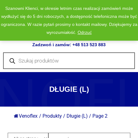
Szanowni Klienci, w okresie letnim czas realizacji zamówień może
wydłużyć się do 5 dni roboczych, a dostępność telefoniczna może być
ograniczona. W razie pytań prosimy o kontakt mailowy. Dziękujemy za
wyrozumiałość.
Odrzuć
0
Zadzwoń i zamów: +48 513 523 883
Wyszukiwarka
produktów
NOF
DŁUGIE (L)
Venoflex
/
Produkty
/
Długie (L)
/
Page 2