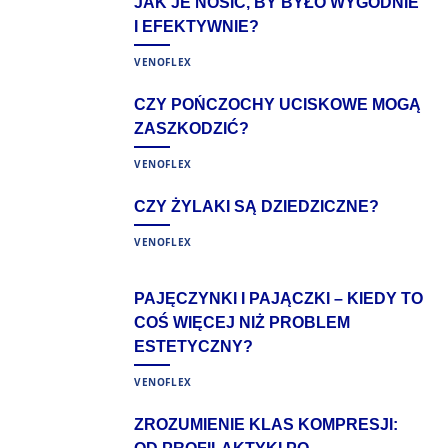
JAK JE NOSIĆ, BY BYŁO WYGODNIE
I EFEKTYWNIE?
VENOFLEX
CZY POŃCZOCHY UCISKOWE MOGĄ
ZASZKODZIĆ?
VENOFLEX
CZY ŻYLAKI SĄ DZIEDZICZNE?
VENOFLEX
PAJĘCZYNKI I PAJĄCZKI – KIEDY TO
COŚ WIĘCEJ NIŻ PROBLEM
ESTETYCZNY?
VENOFLEX
ZROZUMIENIE KLAS KOMPRESJI: