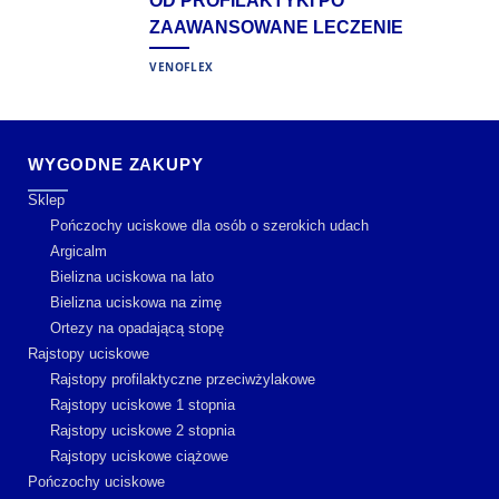
OD PROFILAKTYKI PO
ZAAWANSOWANE LECZENIE
VENOFLEX
WYGODNE ZAKUPY
Sklep
Pończochy uciskowe dla osób o szerokich udach
Argicalm
Bielizna uciskowa na lato
Bielizna uciskowa na zimę
Ortezy na opadającą stopę
Rajstopy uciskowe
Rajstopy profilaktyczne przeciwżylakowe
Rajstopy uciskowe 1 stopnia
Rajstopy uciskowe 2 stopnia
Rajstopy uciskowe ciążowe
Pończochy uciskowe