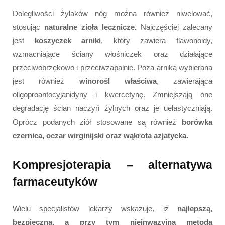
Dolegliwości żylaków nóg można również niwelować,
stosując
naturalne zioła lecznicze.
Najczęściej zalecany
jest
koszyczek arniki
, który zawiera flawonoidy,
wzmacniające ściany włośniczek oraz działające
przeciwobrzękowo i przeciwzapalnie. Poza arniką wybierana
jest również
winorośl właściwa
, zawierająca
oligoproantocyjanidyny i kwercetynę. Zmniejszają one
degradację ścian naczyń żylnych oraz je uelastyczniają.
Oprócz podanych ziół stosowane są również
borówka
czernica, oczar wirginijski oraz wąkrota azjatycka.
Kompresjoterapia – alternatywa
farmaceutyków
Wielu specjalistów lekarzy wskazuje, iż
najlepszą,
bezpieczną, a przy tym nieinwazyjną metodą