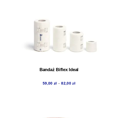
cen:
od
75,00 zł
do
93,00 zł
Bandaż Biflex Ideal
Zakres
–
59,00
zł
82,00
zł
cen:
od
59,00 zł
do