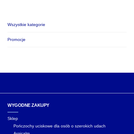
od
83,00 zł
do
Wszystkie kategorie
108,00 zł
Promocje
WYGODNE ZAKUPY
Sklep
Pończochy uciskowe dla osób o szerokich udach
Argicalm