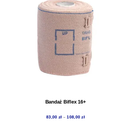
82,00 zł
Bandaż Biflex 16+
Zakres
–
83,00
zł
108,00
zł
cen: