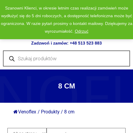
Szanowni Klienci, w okresie letnim czas realizacji zamówień może
wydłużyć się do 5 dni roboczych, a dostępność telefoniczna może być
ograniczona. W razie pytań prosimy o kontakt mailowy. Dziękujemy za
wyrozumiałość.
Odrzuć
0
Zadzwoń i zamów: +48 513 523 883
Wyszukiwarka
produktów
NOF
8 CM
Venoflex
/
Produkty
/
8 cm