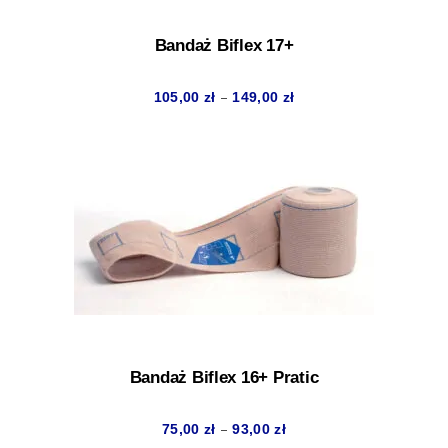
Bandaż Biflex 17+
Zakres
–
105,00
zł
149,00
zł
cen:
od
105,00 zł
do
149,00 zł
Bandaż Biflex 16+ Pratic
Zakres
–
75,00
zł
93,00
zł