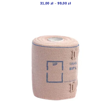
Zakres
–
31,00
zł
99,00
zł
cen:
od
31,00 zł
do
99,00 zł