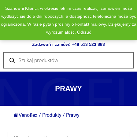
Szanowni Klienci, w okresie letnim czas realizacji zamówień może
wydłużyć się do 5 dni roboczych, a dostępność telefoniczna może być
ograniczona. W razie pytań prosimy o kontakt mailowy. Dziękujemy za
wyrozumiałość.
Odrzuć
0
Zadzwoń i zamów: +48 513 523 883
Wyszukiwarka
produktów
NOF
PRAWY
Venoflex
/
Produkty
/
Prawy