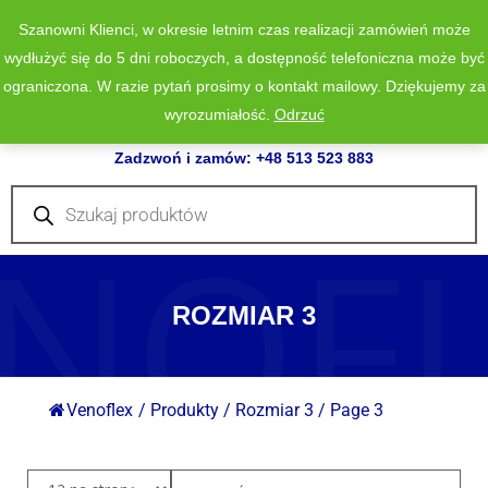
Szanowni Klienci, w okresie letnim czas realizacji zamówień może
wydłużyć się do 5 dni roboczych, a dostępność telefoniczna może być
ograniczona. W razie pytań prosimy o kontakt mailowy. Dziękujemy za
wyrozumiałość.
Odrzuć
0
Zadzwoń i zamów: +48 513 523 883
Wyszukiwarka
produktów
NOF
ROZMIAR 3
Venoflex
/
Produkty
/
Rozmiar 3
/
Page 3