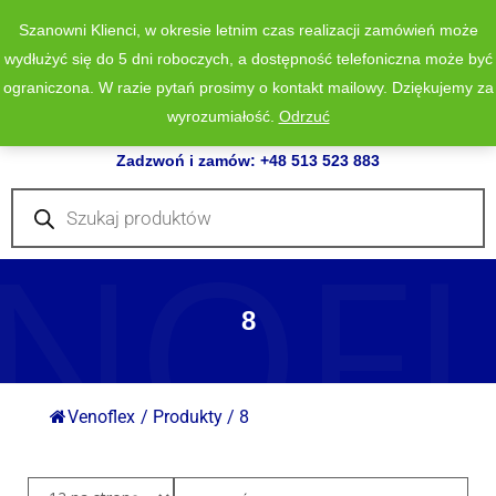
Szanowni Klienci, w okresie letnim czas realizacji zamówień może
wydłużyć się do 5 dni roboczych, a dostępność telefoniczna może być
ograniczona. W razie pytań prosimy o kontakt mailowy. Dziękujemy za
wyrozumiałość.
Odrzuć
0
Zadzwoń i zamów: +48 513 523 883
Wyszukiwarka
produktów
NOF
8
Venoflex
/
Produkty
/
8