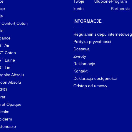
ce
Twoje
Ulubione
Program
cje
konto
Partnerski
je
INFORMACJE
y Confort Coton
ic
Regulamin sklepu internetowe
gance
Polityka prywatności
T Air
Dostawa
T Coton
Zwroty
T Laine
Reklamacje
T Lin
Kontakt
ognito Absolu
Deklaracja dostępności
oon Absolu
Odstąp od umowy
CRO
ret
ret Opaque
icalm
biderm
stonosze