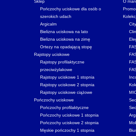
Sklep
O mar
Pończochy uciskowe dla osób o
Promo
szerokich udach
Kolekc
Argicalm
Cit
Bielizna uciskowa na lato
Clin
Bielizna uciskowa na zimę
Ele
Ortezy na opadającą stopę
FAS
Rajstopy uciskowe
FAS
Rajstopy profilaktyczne
FAS
przeciwżylakowe
FAS
Rajstopy uciskowe 1 stopnia
Inc
Rajstopy uciskowe 2 stopnia
Kok
Rajstopy uciskowe ciążowe
MI
Pończochy uciskowe
Sec
Pończochy profilaktyczne
Sec
Pończochy uciskowe 1 stopnia
Arg
Pończochy uciskowe 2 stopnia
Mo
Męskie pończochy 1 stopnia
Biu