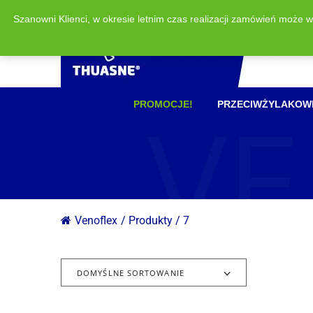
Szanowni Klienci, w okresie letnim czas realizacji zamówień może 
VE
PROMOCJE!
PRZECIWŻYLAKOW
Venoflex
/
Produkty
/
7
DOMYŚLNE SORTOWANIE