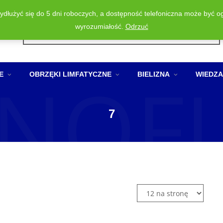
wydłużyć się do 5 dni roboczych, a dostępność telefoniczna może być o
Wyszukiwarka
wyrozumiałość.
Odrzuć
produktów
NOF
E
OBRZĘKI LIMFATYCZNE
BIELIZNA
WIEDZA
7