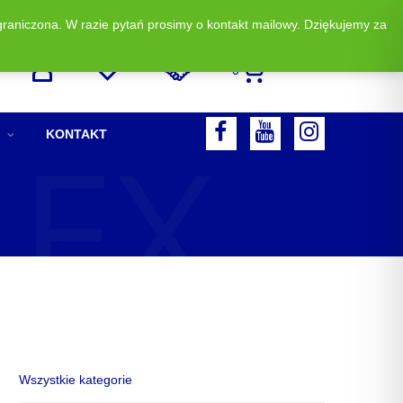
graniczona. W razie pytań prosimy o kontakt mailowy. Dziękujemy za
Zadzwoń i zamów: +48 513 523 883
0
LEX
F
Y
I
KONTAKT
A
O
N
C
U
S
E
T
T
B
U
A
O
B
G
O
E
R
K
A
M
Wszystkie kategorie