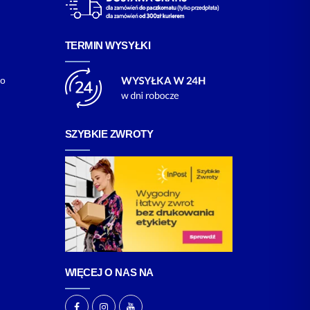
TERMIN WYSYŁKI
go
SZYBKIE ZWROTY
WIĘCEJ O NAS NA
F
I
Y