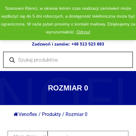
Szanowni Klienci, w okresie letnim czas realizacji zamówień może
wydłużyć się do 5 dni roboczych, a dostępność telefoniczna może być
ograniczona. W razie pytań prosimy o kontakt mailowy. Dziękujemy za
wyrozumiałość.
Odrzuć
0
Zadzwoń i zamów: +48 513 523 883
Wyszukiwarka
produktów
NOF
ROZMIAR 0
Venoflex
/
Produkty
/
Rozmiar 0