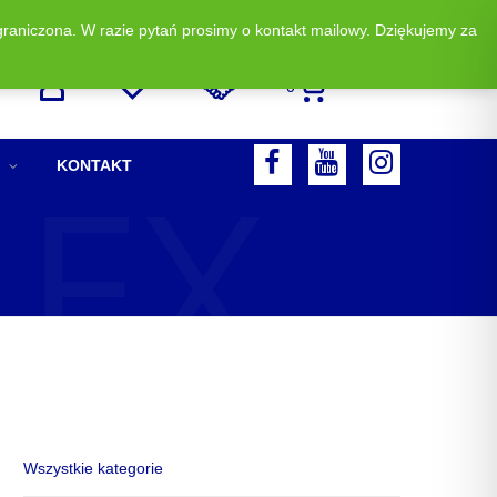
graniczona. W razie pytań prosimy o kontakt mailowy. Dziękujemy za
Zadzwoń i zamów: +48 513 523 883
0
LEX
F
Y
I
KONTAKT
A
O
N
C
U
S
E
T
T
B
U
A
O
B
G
O
E
R
K
A
M
Wszystkie kategorie