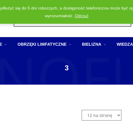
wydłużyć się do 5 dni roboczych, a dostępność telefoniczna może być o
Wyszukiwarka
wyrozumiałość.
Odrzuć
produktów
NOF
E
OBRZĘKI LIMFATYCZNE
BIELIZNA
WIEDZA
3