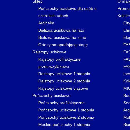
Sklep
O mar
Pończochy uciskowe dla osób o
Promo
szerokich udach
Kolekc
Argicalm
Cit
Bielizna uciskowa na lato
Clin
Bielizna uciskowa na zimę
Ele
Ortezy na opadającą stopę
FAS
Rajstopy uciskowe
FAS
Rajstopy profilaktyczne
FAS
przeciwżylakowe
FAS
Rajstopy uciskowe 1 stopnia
Inc
Rajstopy uciskowe 2 stopnia
Kok
Rajstopy uciskowe ciążowe
MI
Pończochy uciskowe
Sec
Pończochy profilaktyczne
Sec
Pończochy uciskowe 1 stopnia
Arg
Pończochy uciskowe 2 stopnia
Mo
Męskie pończochy 1 stopnia
Biu