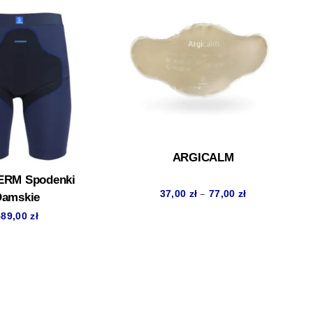
ARGICALM
RM Spodenki
Zakres
–
37,00
zł
77,00
zł
Damskie
cen:
589,00
zł
od
37,00 zł
do
77,00 zł