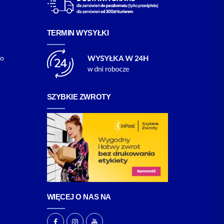
TERMIN WYSYŁKI
go
SZYBKIE ZWROTY
WIĘCEJ O NAS NA
F
I
Y