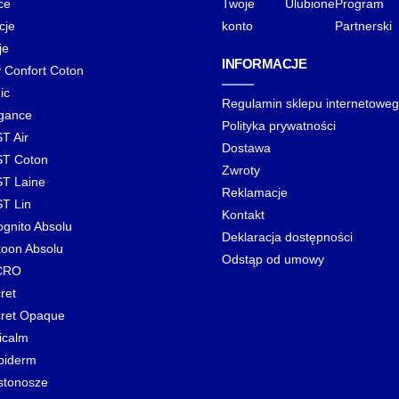
ce
Twoje
Ulubione
Program
cje
konto
Partnerski
je
INFORMACJE
y Confort Coton
ic
Regulamin sklepu internetowe
gance
Polityka prywatności
T Air
Dostawa
T Coton
Zwroty
T Laine
Reklamacje
T Lin
Kontakt
ognito Absolu
Deklaracja dostępności
oon Absolu
Odstąp od umowy
CRO
ret
ret Opaque
icalm
biderm
stonosze