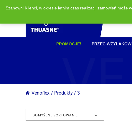
Szanowni Klienci, w okresie letnim czas realizacji zamówień może 
VE
PROMOCJE!
PRZECIWŻYLAKOW
Venoflex
/
Produkty
/
3
DOMYŚLNE SORTOWANIE