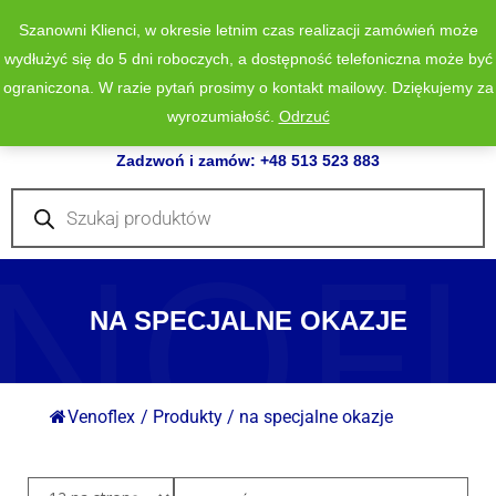
Szanowni Klienci, w okresie letnim czas realizacji zamówień może
wydłużyć się do 5 dni roboczych, a dostępność telefoniczna może być
ograniczona. W razie pytań prosimy o kontakt mailowy. Dziękujemy za
wyrozumiałość.
Odrzuć
0
Zadzwoń i zamów: +48 513 523 883
Wyszukiwarka
produktów
NOF
NA SPECJALNE OKAZJE
Venoflex
/
Produkty
/
na specjalne okazje