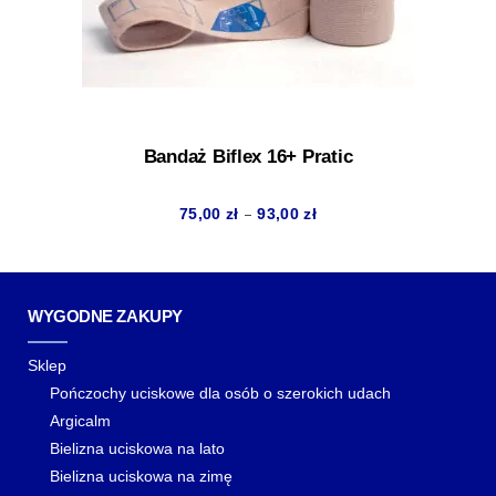
Bandaż Biflex 16+ Pratic
Zakres
–
75,00
zł
93,00
zł
cen:
od
75,00 zł
WYGODNE ZAKUPY
do
93,00 zł
Sklep
Pończochy uciskowe dla osób o szerokich udach
Argicalm
Bielizna uciskowa na lato
Bielizna uciskowa na zimę