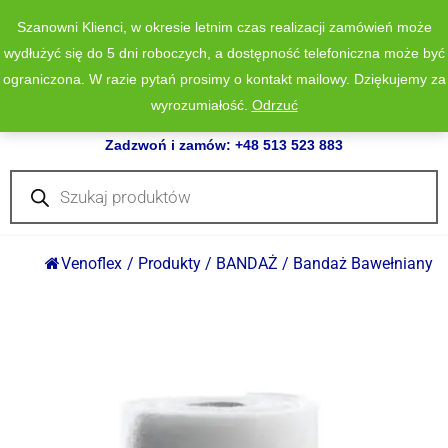
Szanowni Klienci, w okresie letnim czas realizacji zamówień może
wydłużyć się do 5 dni roboczych, a dostępność telefoniczna może być
ograniczona. W razie pytań prosimy o kontakt mailowy. Dziękujemy za
wyrozumiałość.
Odrzuć
0
Zadzwoń i zamów: +48 513 523 883
Wyszukiwarka
produktów
Venoflex
/
Produkty
/
BANDAŻ
/
Bandaż Bawełniany