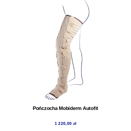
127,00 zł
do
128,00 zł
Pończocha Mobiderm Autofit
1 220,00
zł