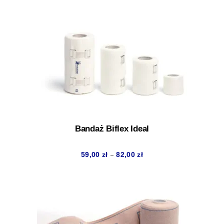
Bandaż Biflex Ideal
Zakres
–
59,00
zł
82,00
zł
cen:
od
59,00 zł
do
82,00 zł