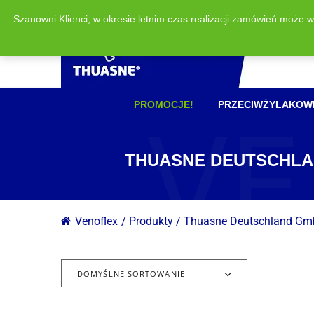
Szanowni Klienci, w okresie letnim czas realizacji zamówień może 
VE
PROMOCJE!
PRZECIWŻYLAKOW
THUASNE DEUTSCHLAN
Venoflex
/
Produkty
/
Thuasne Deutschland GmbH
DOMYŚLNE SORTOWANIE