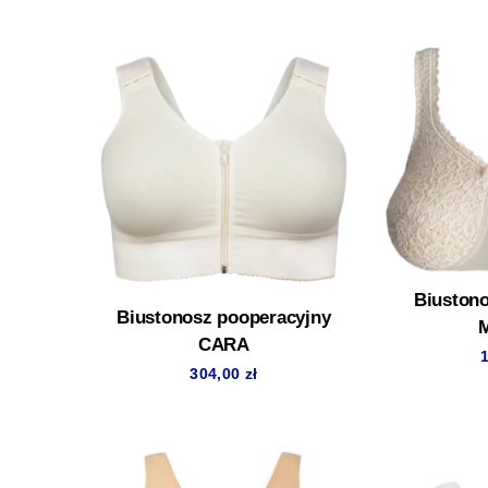
Biustono
Biustonosz pooperacyjny
CARA
304,00
zł