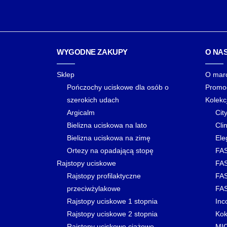
WYGODNE ZAKUPY
O NA
Sklep
O mar
Pończochy uciskowe dla osób o
Promo
szerokich udach
Kolekc
Argicalm
Cit
Bielizna uciskowa na lato
Clin
Bielizna uciskowa na zimę
Ele
Ortezy na opadającą stopę
FAS
Rajstopy uciskowe
FAS
Rajstopy profilaktyczne
FAS
przeciwżylakowe
FAS
Rajstopy uciskowe 1 stopnia
Inc
Rajstopy uciskowe 2 stopnia
Kok
Rajstopy uciskowe ciążowe
MI