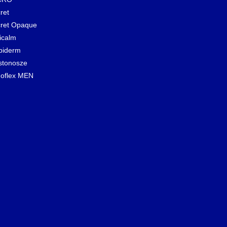
ret
ret Opaque
icalm
biderm
stonosze
oflex MEN