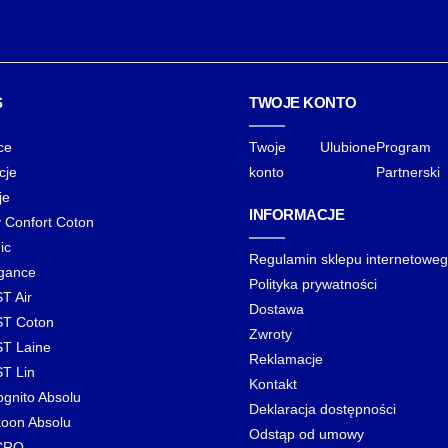
S
TWOJE KONTO
ce
Twoje
Ulubione
Program
cje
konto
Partnerski
je
INFORMACJE
y Confort Coton
ic
Regulamin sklepu internetowe
gance
Polityka prywatności
T Air
Dostawa
T Coton
Zwroty
T Laine
Reklamacje
T Lin
Kontakt
ognito Absolu
Deklaracja dostępności
oon Absolu
Odstąp od umowy
CRO