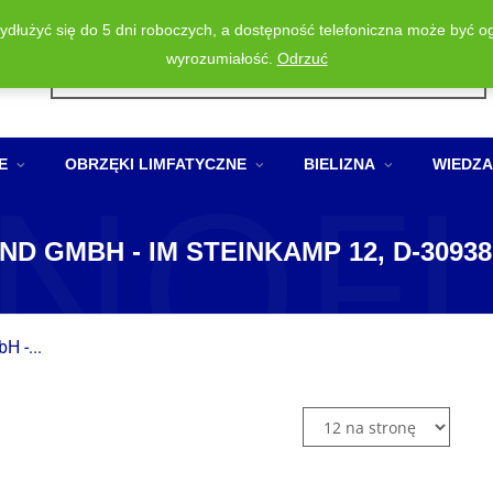
wydłużyć się do 5 dni roboczych, a dostępność telefoniczna może być o
Wyszukiwarka
wyrozumiałość.
Odrzuć
produktów
NOF
E
OBRZĘKI LIMFATYCZNE
BIELIZNA
WIEDZA
D GMBH - IM STEINKAMP 12, D-3093
 -...