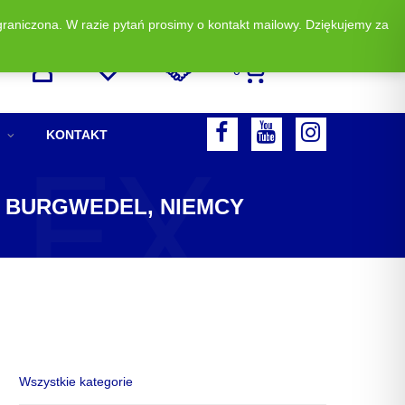
graniczona. W razie pytań prosimy o kontakt mailowy. Dziękujemy za
Zadzwoń i zamów: +48 513 523 883
0
LEX
F
Y
I
KONTAKT
A
O
N
C
U
S
8 BURGWEDEL, NIEMCY
E
T
T
B
U
A
O
B
G
O
E
R
K
A
M
Wszystkie kategorie