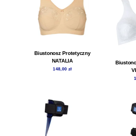
Biustonosz Protetyczny
NATALIA
Biustono
148,00
zł
V