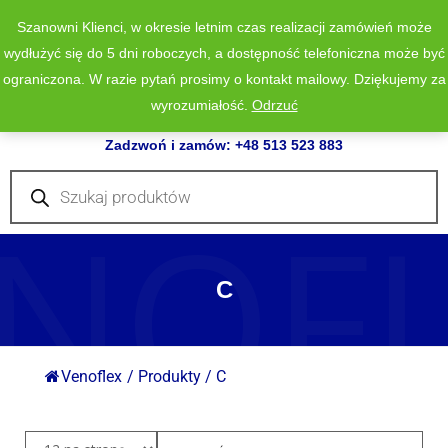
Szanowni Klienci, w okresie letnim czas realizacji zamówień może
wydłużyć się do 5 dni roboczych, a dostępność telefoniczna może być
ograniczona. W razie pytań prosimy o kontakt mailowy. Dziękujemy za
wyrozumiałość.
Odrzuć
0
Zadzwoń i zamów: +48 513 523 883
Wyszukiwarka
produktów
NOF
C
Venoflex
/
Produkty
/
C