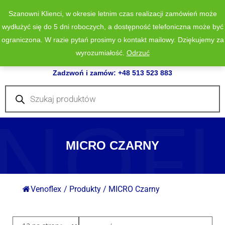
Szanowni Klienci, w okresie letnim czas realizacji zamówień może
wydłużyć się do 5 dni roboczych, a dostępność telefoniczna może być
ograniczona. W razie pytań prosimy o kontakt mailowy. Dziękujemy za
wyrozumiałość.
Odrzuć
0
Zadzwoń i zamów: +48 513 523 883
Wyszukiwarka
produktów
NOF
MICRO CZARNY
Venoflex
/
Produkty
/
MICRO Czarny