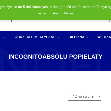
wydłużyć się do 5 dni roboczych, a dostępność telefoniczna może być o
Wyszukiwarka
wyrozumiałość.
Odrzuć
produktów
NOF
E
OBRZĘKI LIMFATYCZNE
BIELIZNA
WIEDZA
INCOGNITOABSOLU POPIELATY