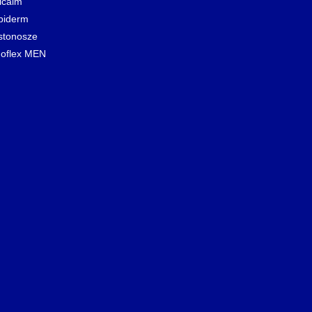
icalm
biderm
stonosze
oflex MEN