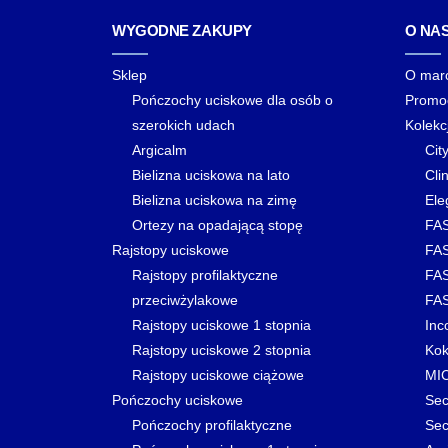
WYGODNE ZAKUPY
O NA
Sklep
O mar
Pończochy uciskowe dla osób o
Promo
szerokich udach
Kolekc
Argicalm
Cit
Bielizna uciskowa na lato
Clin
Bielizna uciskowa na zimę
Ele
Ortezy na opadającą stopę
FAS
Rajstopy uciskowe
FAS
Rajstopy profilaktyczne
FAS
przeciwżylakowe
FAS
Rajstopy uciskowe 1 stopnia
Inc
Rajstopy uciskowe 2 stopnia
Kok
Rajstopy uciskowe ciążowe
MI
Pończochy uciskowe
Sec
Pończochy profilaktyczne
Sec