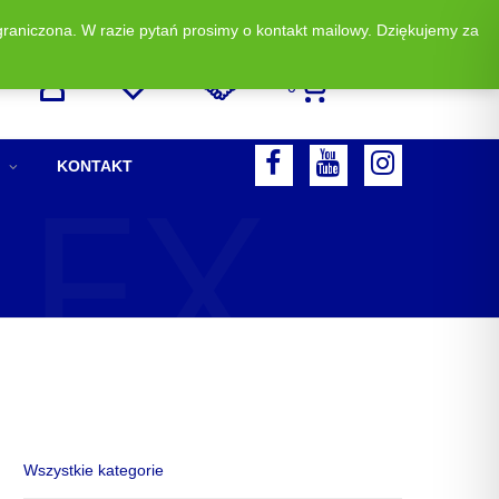
graniczona. W razie pytań prosimy o kontakt mailowy. Dziękujemy za
Zadzwoń i zamów: +48 513 523 883
0
LEX
F
Y
I
KONTAKT
A
O
N
C
U
S
E
T
T
B
U
A
O
B
G
O
E
R
K
A
M
Wszystkie kategorie