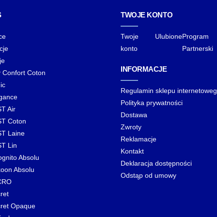
S
TWOJE KONTO
ce
Twoje
Ulubione
Program
cje
konto
Partnerski
je
INFORMACJE
y Confort Coton
ic
Regulamin sklepu internetowe
gance
Polityka prywatności
T Air
Dostawa
T Coton
Zwroty
T Laine
Reklamacje
T Lin
Kontakt
ognito Absolu
Deklaracja dostępności
oon Absolu
Odstąp od umowy
CRO
ret
ret Opaque