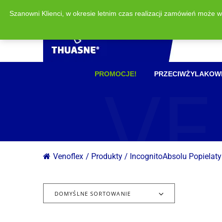
Szanowni Klienci, w okresie letnim czas realizacji zamówień może 
VE
PROMOCJE!
PRZECIWŻYLAKOW
Venoflex
/
Produkty
/
IncognitoAbsolu Popielaty
DOMYŚLNE SORTOWANIE