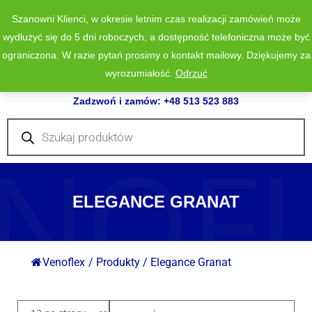
Szanowni Klienci, w okresie letnim czas realizacji zamówień może
wydłużyć się do 5 dni roboczych, a dostępność telefoniczna może być
ograniczona. W razie pytań prosimy o kontakt mailowy. Dziękujemy za
wyrozumiałość.
Odrzuć
0
Zadzwoń i zamów: +48 513 523 883
Wyszukiwarka
produktów
NOF
ELEGANCE GRANAT
Venoflex
/
Produkty
/
Elegance Granat