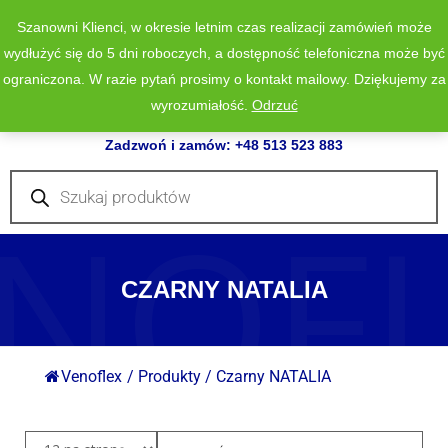
Szanowni Klienci, w okresie letnim czas realizacji zamówień może
wydłużyć się do 5 dni roboczych, a dostępność telefoniczna może być
ograniczona. W razie pytań prosimy o kontakt mailowy. Dziękujemy za
wyrozumiałość.
Odrzuć
0
Zadzwoń i zamów: +48 513 523 883
Wyszukiwarka
produktów
NOF
CZARNY NATALIA
Venoflex
/
Produkty
/
Czarny NATALIA