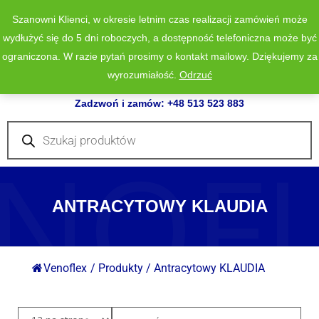
Szanowni Klienci, w okresie letnim czas realizacji zamówień może
wydłużyć się do 5 dni roboczych, a dostępność telefoniczna może być
ograniczona. W razie pytań prosimy o kontakt mailowy. Dziękujemy za
wyrozumiałość.
Odrzuć
0
Zadzwoń i zamów: +48 513 523 883
Wyszukiwarka
produktów
NOF
ANTRACYTOWY KLAUDIA
Venoflex
/
Produkty
/
Antracytowy KLAUDIA