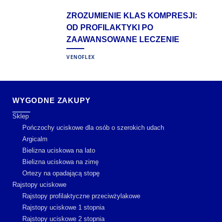
ZROZUMIENIE KLAS KOMPRESJI:
OD PROFILAKTYKI PO
ZAAWANSOWANE LECZENIE
VENOFLEX
WYGODNE ZAKUPY
Sklep
Pończochy uciskowe dla osób o szerokich udach
Argicalm
Bielizna uciskowa na lato
Bielizna uciskowa na zimę
Ortezy na opadającą stopę
Rajstopy uciskowe
Rajstopy profilaktyczne przeciwżylakowe
Rajstopy uciskowe 1 stopnia
Rajstopy uciskowe 2 stopnia